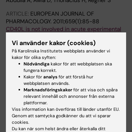
Abdulla A; Awla D; Thorlacius H; Regnér S
ARTICLE:
EUROPEAN JOURNAL OF
PHARMACOLOGY.
2011;659(1):85-88
CD40L is not involved in acute experimental
pancreatitis.
Vi använder kakor (cookies)
Abdulla A; Awla D; Jeppsson B; Regnér S;
På Karolinska Institutets webbplats använder vi
Alla författare
Thorlacius H
kakor för olika syften:
ARTICLE:
BRITISH JOURNAL OF
Nödvändiga
kakor för att webbplatsen ska
fungera korrekt.
PHARMACOLOGY.
2011;163(2):413-423
Kakor för
analys
för att förstå hur
Lymphocyte function antigen-1 regulates
webbplatsen används.
neutrophil recruitment and tissue damage in
Marknadsföringskakor
för att visa och spåra
acute pancreatitis.
relevant innehåll och annonser från externa
Awla D; Abdulla A; Zhang S; Roller J; Menger
plattformar.
Viss information kan överföras till länder utanför EU.
Alla författare
MD; Regnér S; Thorlacius H
Genom att samtycka godkänner du att vi sparar
ARTICLE:
BRITISH JOURNAL OF
cookies.
Du kan när som helst ändra eller återkalla ditt
PHARMACOLOGY.
2011;162(3):648-658