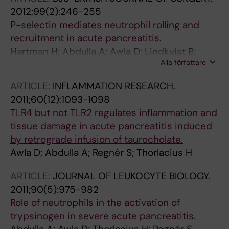
2012;99(2):246-255
P-selectin mediates neutrophil rolling and
recruitment in acute pancreatitis.
Hartman H; Abdulla A; Awla D; Lindkvist B;
Alla författare
Jeppsson B; Thorlacius H; Regnér S
ARTICLE:
INFLAMMATION RESEARCH.
2011;60(12):1093-1098
TLR4 but not TLR2 regulates inflammation and
tissue damage in acute pancreatitis induced
by retrograde infusion of taurocholate.
Awla D; Abdulla A; Regnér S; Thorlacius H
ARTICLE:
JOURNAL OF LEUKOCYTE BIOLOGY.
2011;90(5):975-982
Role of neutrophils in the activation of
trypsinogen in severe acute pancreatitis.