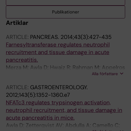
Publikationer
Artiklar
ARTICLE:
PANCREAS.
2014;43(3):427-435
Farnesyltransferase regulates neutrophil
recruitment and tissue damage in acute
pancreatitis.
Merza M; Awla D; Hwaiz R; Rahman M; Appelros
Alla författare
S; Abdulla A; Regner S; Thorlacius H
ARTICLE:
GASTROENTEROLOGY.
2012;143(5):1352-1360.e7
NFATc3 regulates trypsinogen activation,
neutrophil recruitment, and tissue damage in
acute pancreatitis in mice.
Awla D; Zetterqvist AV; Abdulla A; Camello C;