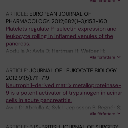
Alla författare
Berglund LM; Spégel P; Pozo MJ; Camello PJ;
Regnér S; Gomez MF; Thorlacius H
ARTICLE:
EUROPEAN JOURNAL OF
PHARMACOLOGY.
2012;682(1-3):153-160
Platelets regulate P-selectin expression and
leukocyte rolling in inflamed venules of the
pancreas.
Abdulla A; Awla D; Hartman H; Weiber H;
Alla författare
Jeppsson B; Regnér S; Thorlacius H
ARTICLE:
JOURNAL OF LEUKOCYTE BIOLOGY.
2012;91(5):711-719
Neutrophil-derived matrix metalloproteinase-
9 is a potent activator of trypsinogen in acinar
cells in acute pancreatitis.
Awla D; Abdulla A; Syk I; Jeppsson B; Regnér S;
Alla författare
Thorlacius H
ARTICLE:
BJS-BRITISH JOURNAL OF SURGERY.