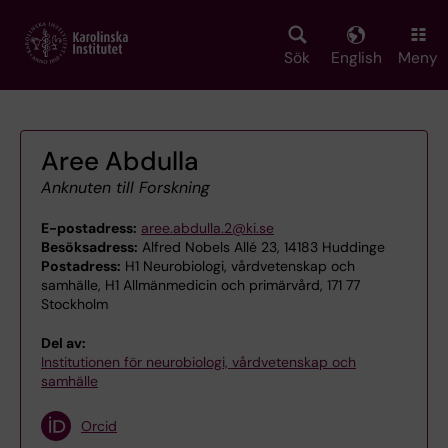
Skip
to
main
Sök
English
Meny
content
Aree Abdulla
Anknuten till Forskning
E-postadress:
aree.abdulla.2@ki.se
Besöksadress:
Alfred Nobels Allé 23, 14183 Huddinge
Postadress:
H1 Neurobiologi, vårdvetenskap och
samhälle, H1 Allmänmedicin och primärvård, 171 77
Stockholm
Del av:
Institutionen för neurobiologi, vårdvetenskap och
samhälle
Orcid