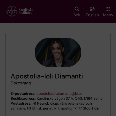
Skip
to
main
Sök
English
Meny
content
Apostolia-Ioli Diamanti
Doktorand
E-postadress:
apostoliaioli.diamanti@ki.se
Besöksadress:
Karolinska vägen 37 A, QA3, 17164 Solna
Postadress:
H1 Neurobiologi, vårdvetenskap och
samhälle, H1 Klinisk geriatrik Kivipelto, 171 77 Stockholm