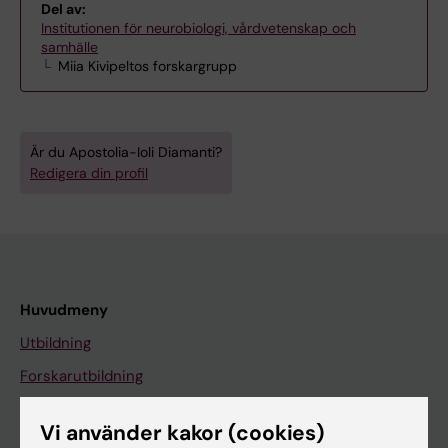
Del av:
Institutionen för neurobiologi, vårdvetenskap och
samhälle
Miia Kivipeltos forskargrupp
Är du Apostolia-Ioli Diamanti?
Redigera din profil
Huvudmeny
Utbildning
Forskarutbildning
Forskning
Vi använder kakor (cookies)
Om KI