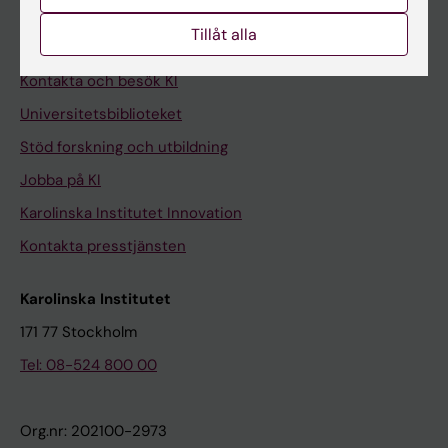
Medarbetarportalen
Tillåt alla
Kontakta och besök KI
Universitetsbiblioteket
Stöd forskning och utbildning
Jobba på KI
Karolinska Institutet Innovation
Kontakta presstjänsten
Karolinska Institutet
171 77 Stockholm
Tel: 08-524 800 00
Org.nr: 202100-2973