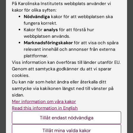
På Karolinska Institutets webbplats använder vi
kakor för olika syften:
Nödvändiga
kakor för att webbplatsen ska
På gång
fungera korrekt.
Nyheter
Kakor för
analys
för att förstå hur
webbplatsen används.
Kalender
Marknadsföringskakor
för att visa och spåra
relevant innehåll och annonser från externa
Student
plattformar.
Viss information kan överföras till länder utanför EU.
Ladok
Genom att samtycka godkänner du att vi sparar
Canvas
cookies.
Du kan när som helst ändra eller återkalla ditt
Schema
samtycke via kakikonen längst ned till vänster på
Studentmejlen
sidan.
Mer information om våra kakor
Kurs- och programwebbar
Read this information in English
Student på KI
Tillåt endast nödvändiga
Tillåt mina valda kakor
Medarbetare