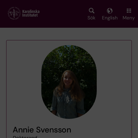
Skip
to
main
Sök
English
Meny
content
Annie Svensson
Doktorand