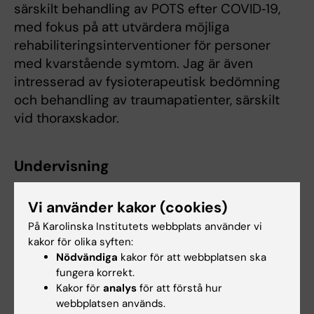
särskilt behandling av POTS efter COVID‑19,
med fokus på att utvärdera möjliga
rehabiliteringsinterventioner för personer
med kvarstående symtom. Jag är även
intresserad av fysioterapeutisk bedömning
och behandling av traumapatienter, särskilt
vid thoraxskador.
Undervisning
Jag undervisar fysioterapistudenter på
Vi använder kakor (cookies)
grundutbildningen inom andning och
På Karolinska Institutets webbplats använder vi
cirkulation samt fysioterapi i sluten och akut
kakor för olika syften:
vård. Jag handleder även examensarbeten vid
Nödvändiga
kakor för att webbplatsen ska
Karolinska Institutet och ger undervisning och
fungera korrekt.
Kakor för
analys
för att förstå hur
klinisk handledning inom respiration och
webbplatsen används.
hjärta–kärl för kollegor i specialistutbildning.