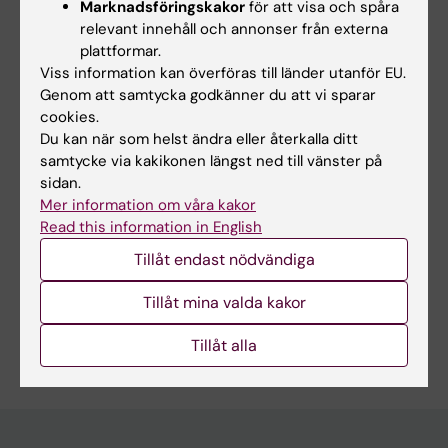
Marknadsföringskakor
för att visa och spåra
relevant innehåll och annonser från externa
plattformar.
Viss information kan överföras till länder utanför EU.
Genom att samtycka godkänner du att vi sparar
Länkar:
cookies.
KI Post COVID Network
Du kan när som helst ändra eller återkalla ditt
Forskningsområden:
samtycke via kakikonen längst ned till vänster på
Fysioterapi
Rehabiliteringsmedicin
sidan.
Forskningsämnen:
Mer information om våra kakor
Fysioterapeuter
Multitrauma
Read this information in English
Postakut Covid-19 syndrom
Tillåt endast nödvändiga
Postural ortostatisk takykardisyndrom
Rehabilitering
Tillåt mina valda kakor
Är du Annie Svensson?
Tillåt alla
Redigera din profil