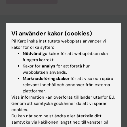
Vi använder kakor (cookies)
Huvudmeny
På Karolinska Institutets webbplats använder vi
Utbildning
kakor för olika syften:
Nödvändiga
kakor för att webbplatsen ska
Forskarutbildning
fungera korrekt.
Forskning
Kakor för
analys
för att förstå hur
webbplatsen används.
Om KI
Marknadsföringskakor
för att visa och spåra
relevant innehåll och annonser från externa
plattformar.
På gång
Viss information kan överföras till länder utanför EU.
Nyheter
Genom att samtycka godkänner du att vi sparar
cookies.
Kalender
Du kan när som helst ändra eller återkalla ditt
samtycke via kakikonen längst ned till vänster på
Student