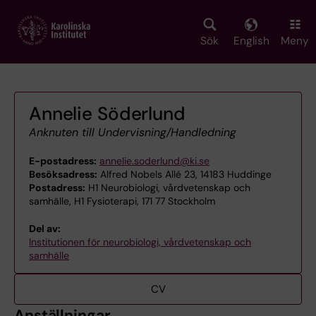
Skip
to
main
Sök
English
Meny
content
Annelie Söderlund
Anknuten till Undervisning/Handledning
E-postadress:
annelie.soderlund@ki.se
Besöksadress:
Alfred Nobels Allé 23, 14183 Huddinge
Postadress:
H1 Neurobiologi, vårdvetenskap och
samhälle, H1 Fysioterapi, 171 77 Stockholm
Del av:
Institutionen för neurobiologi, vårdvetenskap och
samhälle
CV
Anställningar