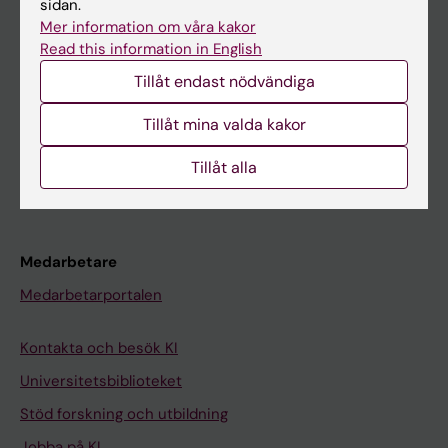
sidan.
Mer information om våra kakor
Ladok
Read this information in English
Canvas
Tillåt endast nödvändiga
Schema
Tillåt mina valda kakor
Studentmejlen
Kurs- och programwebbar
Tillåt alla
Student på KI
Medarbetare
Medarbetarportalen
Kontakta och besök KI
Universitetsbiblioteket
Stöd forskning och utbildning
Jobba på KI