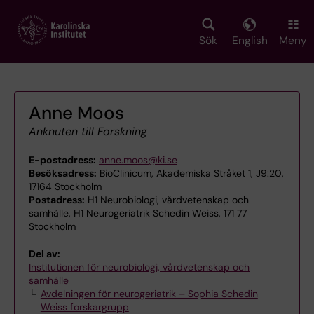
Skip
to
main
Sök
English
Meny
content
Anne Moos
Anknuten till Forskning
E-postadress:
anne.moos@ki.se
Besöksadress:
BioClinicum, Akademiska Stråket 1, J9:20,
17164 Stockholm
Postadress:
H1 Neurobiologi, vårdvetenskap och
samhälle, H1 Neurogeriatrik Schedin Weiss, 171 77
Stockholm
Del av:
Institutionen för neurobiologi, vårdvetenskap och
samhälle
Avdelningen för neurogeriatrik – Sophia Schedin
Weiss forskargrupp