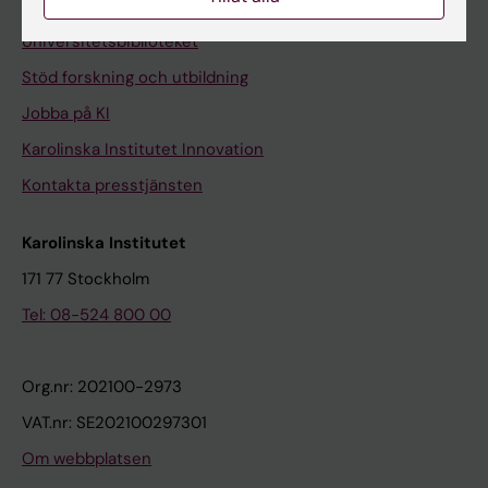
Kontakta och besök KI
Universitetsbiblioteket
Stöd forskning och utbildning
Jobba på KI
Karolinska Institutet Innovation
Kontakta presstjänsten
Karolinska Institutet
171 77 Stockholm
Tel: 08-524 800 00
Org.nr: 202100-2973
VAT.nr: SE202100297301
Om webbplatsen