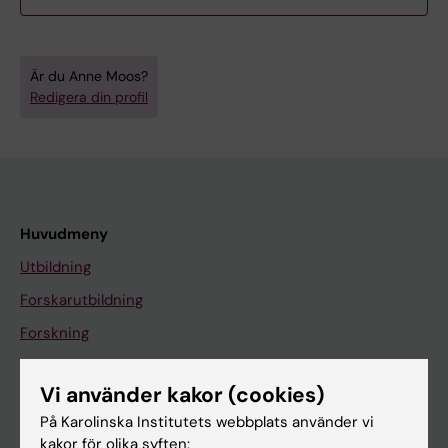
Är du Anne Moos?
Redigera din profil
Huvudmeny
Utbildning
Forskarutbildning
Forskning
Om KI
Vi använder kakor (cookies)
På Karolinska Institutets webbplats använder vi
På gång
kakor för olika syften: