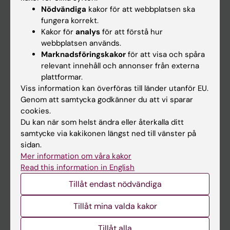
Nyheter
Nödvändiga
kakor för att webbplatsen ska
fungera korrekt.
Kalender
Kakor för
analys
för att förstå hur
webbplatsen används.
Student
Marknadsföringskakor
för att visa och spåra
relevant innehåll och annonser från externa
Ladok
plattformar.
Canvas
Viss information kan överföras till länder utanför EU.
Genom att samtycka godkänner du att vi sparar
Schema
cookies.
Studentmejlen
Du kan när som helst ändra eller återkalla ditt
samtycke via kakikonen längst ned till vänster på
Kurs- och programwebbar
sidan.
Student på KI
Mer information om våra kakor
Read this information in English
Tillåt endast nödvändiga
Medarbetare
Medarbetarportalen
Tillåt mina valda kakor
Tillåt alla