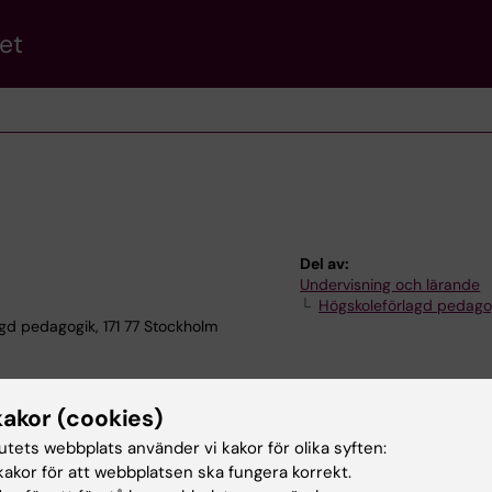
et
Del av:
Undervisning och lärande
Högskoleförlagd pedago
gd pedagogik, 171 77 Stockholm
kakor (cookies)
tutets webbplats använder vi kakor för olika syften:
akor för att webbplatsen ska fungera korrekt.