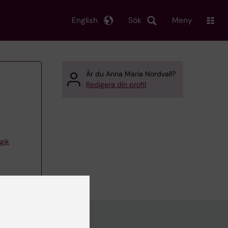
English
Sök
Meny
Är du Anna Maria Nordvall?
Redigera din profil
gik