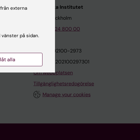
Karolinska Institutet
 från externa
171 77 Stockholm
Tel: 08-524 800 00
l vänster på sidan.
on
Org.nr: 202100-2973
llåt alla
VAT.nr: SE202100297301
Om webbplatsen
Tillgänglighetsredogörelse
Manage your cookies