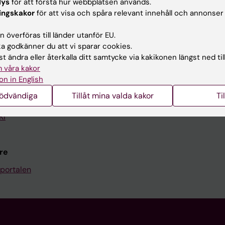
lys
för att förstå hur webbplatsen används.
Kontakta och besök KI
ingskakor
för att visa och spåra relevant innehåll och annonser
Universitetsbiblioteket
 överföras till länder utanför EU.
 godkänner du att vi sparar cookies.
Stöd forskning och utbildning
t ändra eller återkalla ditt samtycke via kakikonen längst ned til
Jobba på KI
 våra kakor
on in English
len
Karolinska Institutet Innovati
nödvändiga
Tillåt mina valda kakor
Ti
programwebbar
Kontakta presstjänsten
KI
re
portalen