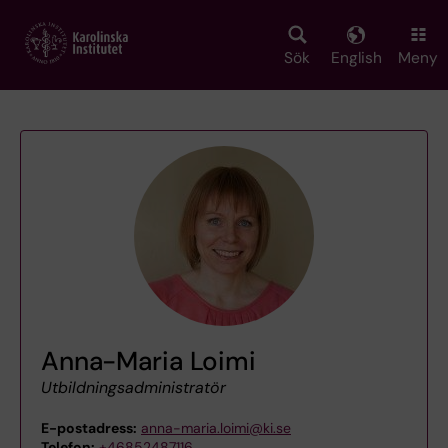
Skip
to
main
Sök
English
Meny
content
Anna-Maria Loimi
Utbildningsadministratör
E-postadress:
anna-maria.loimi@ki.se
Telefon:
+46852487116