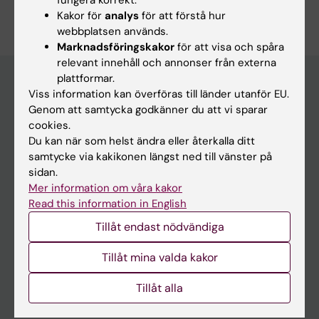
Redigera din profil
Kakor för
analys
för att förstå hur
webbplatsen används.
Marknadsföringskakor
för att visa och spåra
relevant innehåll och annonser från externa
plattformar.
Viss information kan överföras till länder utanför EU.
Genom att samtycka godkänner du att vi sparar
Huvudmeny
cookies.
Utbildning
Du kan när som helst ändra eller återkalla ditt
samtycke via kakikonen längst ned till vänster på
Forskarutbildning
sidan.
Forskning
Mer information om våra kakor
Read this information in English
Om KI
Tillåt endast nödvändiga
På gång
Tillåt mina valda kakor
Nyheter
Tillåt alla
Kalender