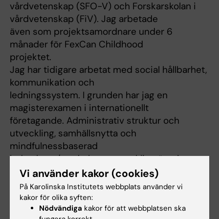
vårdvetenskap (SFO-V) och Forskarskolan i
vårdvetenskap (FiV). Jag arbetade
även som projektsamordnare under 6
månader för FexCan Childhood
projektet.
Jag har tidigare arbetat med social hållbarhet,
kommunikation och
ledningssystem. I grunden har jag en
magisterexamen i internationellt
företagande. Administrativ struktur och
utveckling, samhällsnytta och
mindfulnessbaserad
ledarskaps/medarbetarutveckling är mina
hjärtefrågor.
Vi använder kakor (cookies)
På Karolinska Institutets webbplats använder vi
kakor för olika syften:
Nödvändiga
kakor för att webbplatsen ska
Är du Anna-Maria Loimi?
fungera korrekt.