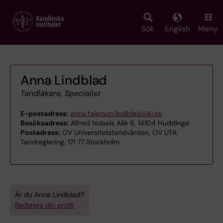
Skip
to
main
Sök
English
Meny
content
Anna Lindblad
Tandläkare, Specialist
E-postadress:
anna.fajerson.lindblad@ki.se
Besöksadress:
Alfred Nobels Allé 8, 14104 Huddinge
Postadress:
OV Universitetstandvården, OV UTA
Tandreglering, 171 77 Stockholm
Är du Anna Lindblad?
Redigera din profil