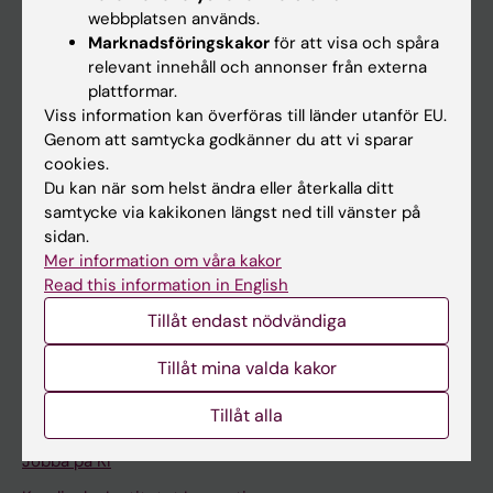
Ladok
webbplatsen används.
Canvas
Marknadsföringskakor
för att visa och spåra
relevant innehåll och annonser från externa
Schema
plattformar.
Studentmejlen
Viss information kan överföras till länder utanför EU.
Genom att samtycka godkänner du att vi sparar
Kurs- och programwebbar
cookies.
Student på KI
Du kan när som helst ändra eller återkalla ditt
samtycke via kakikonen längst ned till vänster på
sidan.
Medarbetare
Mer information om våra kakor
Read this information in English
Medarbetarportalen
Tillåt endast nödvändiga
Kontakta och besök KI
Tillåt mina valda kakor
Universitetsbiblioteket
Tillåt alla
Stöd forskning och utbildning
Jobba på KI