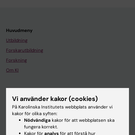
Huvudmeny
Utbildning
Forskarutbildning
Forskning
Om KI
På gång
Vi använder kakor (cookies)
Nyheter
På Karolinska Institutets webbplats använder vi
Kalender
kakor för olika syften:
Nödvändiga
kakor för att webbplatsen ska
Student
fungera korrekt.
Kakor för
analys
för att förstå hur