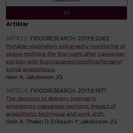
Publikationer
CV
Artiklar
ARTICLE:
F1000RESEARCH.
2017;6:2062
Portable respiratory polygraphy monitoring of
obese mothers the first night after caesarean
section with bupivacaine/morphine/fentanyl
spinal anaesthesia.
Hein A; Jakobsson JG
ARTICLE:
F1000RESEARCH.
2017;6:1977
The decision to delivery interval in
emergency caesarean sections: Impact of
anaesthetic technique and work shift.
Hein A; Thalen D; Eriksson Y; Jakobsson JG