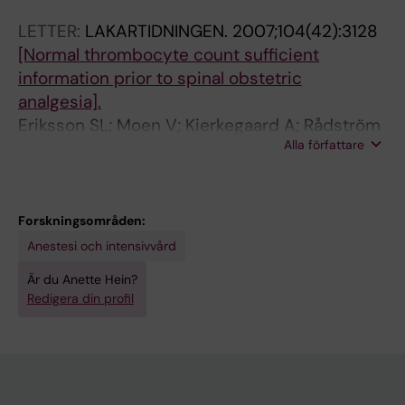
LETTER:
LAKARTIDNINGEN.
2007;104(42):3128
[Normal thrombocyte count sufficient
information prior to spinal obstetric
analgesia].
Eriksson SL; Moen V; Kierkegaard A; Rådström
Alla författare
M; Birgisdottir B; Hein A
Forskningsområden:
Anestesi och intensivvård
Är du Anette Hein?
Redigera din profil