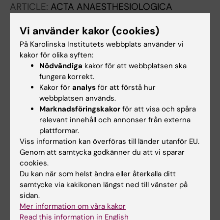
ARTICLE:
ACTA ANAESTHESIOLOGICA
SCANDINAVICA.
2000;44(2):157-162
Vi använder kakor (cookies)
Cost comparison between three different
general anaesthetic techniques for elective
På Karolinska Institutets webbplats använder vi
kakor för olika syften:
arthroscopy of the knee.
Nödvändiga
kakor för att webbplatsen ska
Heidvall M; Hein A; Davidson S; Jakobsson J
fungera korrekt.
Kakor för
analys
för att förstå hur
ARTICLE:
ACTA ANAESTHESIOLOGICA
webbplatsen används.
SCANDINAVICA.
1999;43(3):248-251
Marknadsföringskakor
för att visa och spåra
Paracetamol 1 g given rectally at the end of
relevant innehåll och annonser från externa
minor gynaecological surgery is not
plattformar.
Viss information kan överföras till länder utanför EU.
efficacious in reducing postoperative pain
Genom att samtycka godkänner du att vi sparar
Hein A; Jakobsson J; Ryberg G
cookies.
Du kan när som helst ändra eller återkalla ditt
samtycke via kakikonen längst ned till vänster på
Alla övriga publikationer
sidan.
Mer information om våra kakor
REPORT:
A&A PRACTICE.
2021;15(8):e01517
Read this information in English