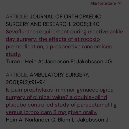
Alla författare
Birgisdottir B; Häggström M; Karlsson O;
Eriksson SL
ARTICLE:
JOURNAL OF ORTHOPAEDIC
SURGERY AND RESEARCH.
2008;3:40
Sevoflurane requirement during elective ankle
day surgery: the effects of etirocoxib
premedication, a prospective randomised
study.
Turan I; Hein A; Jacobson E; Jakobsson JG
ARTICLE:
AMBULATORY SURGERY.
2001;9(2):91-94
Is pain prophylaxis in minor gynaecological
surgery of clinical value? a double-blind
placebo controlled study of paracetamol 1 g
versus lornoxicam 8 mg given orally.
Hein A; Norlander C; Blom L; Jakobsson J