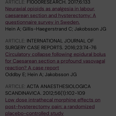
ARTICLE:
F1000RESEARCH.
2017;6:133
Neuraxial opioids as analgesia in labour,
caesarean section and hysterectomy: A
questionnaire survey in Sweden.
Hein A; Gillis-Haegerstrand C; Jakobsson JG
ARTICLE:
INTERNATIONAL JOURNAL OF
SURGERY CASE REPORTS.
2016;23:74-76
Circulatory collapse following epidural bolus
for Caesarean section a profound vasovagal
reaction? A case report
Oddby E; Hein A; Jakobsson JG
ARTICLE:
ACTA ANAESTHESIOLOGICA
SCANDINAVICA.
2012;56(1):102-109
Low dose intrathecal morphine effects on
post-hysterectomy pain: a randomized
placebo-controlled study