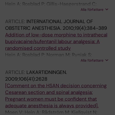
Hein A; Rosblad P; Gillis-Haegerstrand C;
Alla författare
Schedvins K; Jakobsson J; Dahlgren G
ARTICLE:
INTERNATIONAL JOURNAL OF
OBSTETRIC ANESTHESIA.
2010;19(4):384-389
Addition of low-dose morphine to intrathecal
bupivacaine/sufentanil labour analgesia: A
randomised controlled study
Hein A; Rosblad P; Norman M; Ryniak S;
Alla författare
Tingaker B; Jakobsson J; Dahlgren G
ARTICLE:
LAKARTIDNINGEN.
2009;106(41):2628
[Comment on the HSAN decision concerning
Cesarean section and spinal analgesia:
Pregnant women must be confident that
adequate anesthesia is always provided].
Moen V; Hein A; Rådström M; Kjellqvist N;