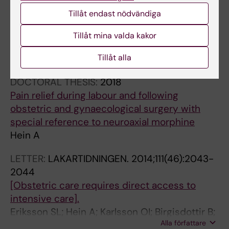
Blue Rubber Bleb Nevus Syndrome in the
Tillåt endast nödvändiga
Obstetric Patient: A Case Report of
Anesthetic Implications and Management
Tillåt mina valda kakor
Hult M; Halldorsdottir H; Vladic Stjernholm Y;
Tillåt alla
Alla författare
Hein A; Jornvall H
DOCTORAL THESIS:
2018
Pain relief during labour and following
obstetric and gynaecological surgery with
special reference to neuroaxial morphine
Hein A
LETTER:
LAKARTIDNINGEN.
2014;111(46):2043-
2044
[Obstetric care requires direct access to
intensive care].
Eriksson SL; Hein A; Karlsson OI; Birgisdottir B;
Alla författare
Rådström M; Levin K; Arbman E