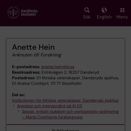
Skip
to
main
Sök
English
Meny
content
Anette Hein
Anknuten till Forskning
E-postadress:
anette.hein@ki.se
Besöksadress:
Entrévägen 2, 18257 Danderyd
Postadress:
D1 Kliniska vetenskaper, Danderyds sjukhus,
D1 AneIva Cronhjort, 171 77 Stockholm
Del av:
Institutionen för kliniska vetenskaper, Danderyds sjukhus
Anestesi och intensivvård på KI DS
Sepsis, kritiskt sjukdom och perioperativ optimering
– Maria Cronhjorts forskargrupp