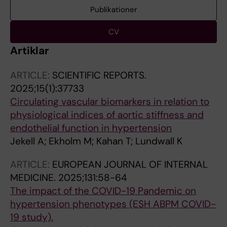
Publikationer
CV
Artiklar
ARTICLE:
SCIENTIFIC REPORTS.
2025;15(1):37733
Circulating vascular biomarkers in relation to
physiological indices of aortic stiffness and
endothelial function in hypertension
Jekell A; Ekholm M; Kahan T; Lundwall K
ARTICLE:
EUROPEAN JOURNAL OF INTERNAL
MEDICINE.
2025;131:58-64
The impact of the COVID-19 Pandemic on
hypertension phenotypes (ESH ABPM COVID-
19 study).