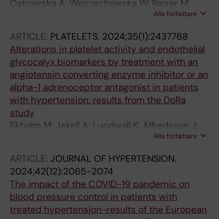
Ostrowska A; Wojciechowska W; Rajzer M;
Alla författare
Weber T; Bursztyn M; Persu A; Stergiou G;
Kiełbasa G; Chrostowska M; Doumas M; Parati
ARTICLE:
PLATELETS.
2024;35(1):2437768
G; Bilo G; Grassi G; Mancia G; Januszewicz A;
Alterations in platelet activity and endothelial
Kreutz R; ESH ABPM COVID-19 Study
glycocalyx biomarkers by treatment with an
Investigators
angiotensin converting enzyme inhibitor or an
alpha-1 adrenoceptor antagonist in patients
with hypertension: results from the DoRa
study
Ekholm M; Jekell A; Lundwall K; Alfredsson J;
Alla författare
Lindahl TL; Wallen H; Kahan T
ARTICLE:
JOURNAL OF HYPERTENSION.
2024;42(12):2065-2074
The impact of the COVID-19 pandemic on
blood pressure control in patients with
treated hypertension-results of the European