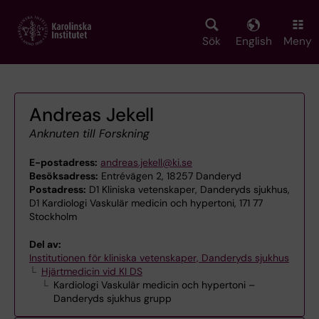
Skip
to
main
Sök
English
Meny
content
Andreas Jekell
Anknuten till Forskning
E-postadress:
andreas.jekell@ki.se
Besöksadress:
Entrévägen 2, 18257 Danderyd
Postadress:
D1 Kliniska vetenskaper, Danderyds sjukhus,
D1 Kardiologi Vaskulär medicin och hypertoni, 171 77
Stockholm
Del av:
Institutionen för kliniska vetenskaper, Danderyds sjukhus
Hjärtmedicin vid KI DS
Kardiologi Vaskulär medicin och hypertoni –
Danderyds sjukhus grupp