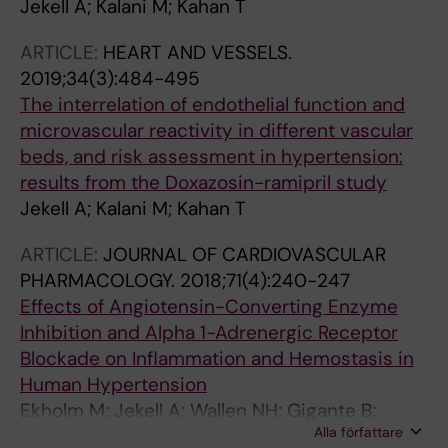
T; Tomasz G; Barbara W; Aleksandra S; Beata M;
Jekell A; Kalani M; Kahan T
Angeliki N; Robles NR; Widmiski J; Zbroch E
ARTICLE:
HEART AND VESSELS.
2019;34(3):484-495
The interrelation of endothelial function and
microvascular reactivity in different vascular
beds, and risk assessment in hypertension:
results from the Doxazosin-ramipril study
Jekell A; Kalani M; Kahan T
ARTICLE:
JOURNAL OF CARDIOVASCULAR
PHARMACOLOGY.
2018;71(4):240-247
Effects of Angiotensin-Converting Enzyme
Inhibition and Alpha 1-Adrenergic Receptor
Blockade on Inflammation and Hemostasis in
Human Hypertension
Ekholm M; Jekell A; Wallen NH; Gigante B;
Alla författare
Kahan T