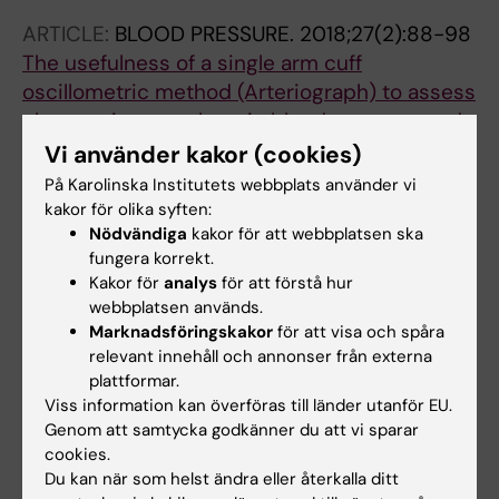
ARTICLE:
BLOOD PRESSURE.
2018;27(2):88-98
The usefulness of a single arm cuff
oscillometric method (Arteriograph) to assess
changes in central aortic blood pressure and
arterial stiffness by antihypertensive
Vi använder kakor (cookies)
treatment: results from the Doxazosin-
På Karolinska Institutets webbplats använder vi
Ramipril Study
kakor för olika syften:
Nödvändiga
kakor för att webbplatsen ska
Jekell A; Kahan T
fungera korrekt.
Kakor för
analys
för att förstå hur
ARTICLE:
HEART AND VESSELS.
webbplatsen används.
2017;32(6):674-684
Marknadsföringskakor
för att visa och spåra
The effects of alpha 1-adrenoceptor blockade
relevant innehåll och annonser från externa
and angiotensin converting enzyme inhibition
plattformar.
on central and brachial blood pressure and
Viss information kan överföras till länder utanför EU.
Genom att samtycka godkänner du att vi sparar
vascular reactivity: the doxazosin-ramipril
cookies.
study
Du kan när som helst ändra eller återkalla ditt
Jekell A; Kalani M; Kahan T