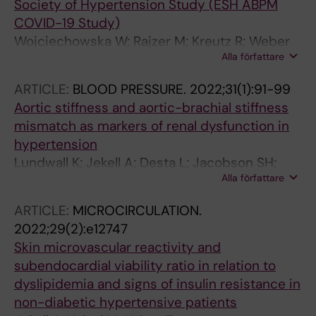
Society of Hypertension Study (ESH ABPM
COVID-19 Study)
Wojciechowska W; Rajzer M; Kreutz R; Weber
Alla författare
T; Bursztyn M; Persu A; Stergiou G; Parati G;
Bilo G; Pac A; Grassi G; Mancia G; Januszewicz
ARTICLE:
BLOOD PRESSURE.
2022;31(1):91-99
A; Chrostowska M; Narkiewicz K; Dubiela A;
Aortic stiffness and aortic-brachial stiffness
Doumas M; Imprialos K; Stavropoulos K; de
mismatch as markers of renal dysfunction in
Freminville J-B; Azizi M; Cunha PG;
hypertension
Lewandowski J; Strzelczyk J; Wuerzner G;
Lundwall K; Jekell A; Desta L; Jacobson SH;
Gosk-Przybylek M; Szwench-Pietrasz E;
Alla författare
Kahan T; Spaak J
Prejbisz A; Van der Niepen P; Kahan T; Jekell A;
Spaak J; Tsioufis K; Ehret G; Doroszko A;
ARTICLE:
MICROCIRCULATION.
Kubalski P; Polonia J; Styczkiewicz K;
2022;29(2):e12747
Styczkiewicz M; Mazur S; Veglio F; Rabbia F;
Skin microvascular reactivity and
Eula E; Aguila FJ; Sarzani R; Spannella F; Jarai Z;
subendocardial viability ratio in relation to
Papadopoulos D; Lopez-Sublet M; Ostrowska
dyslipidemia and signs of insulin resistance in
A; Grassos C; Kahrimanidis I; Eugenia G; Areti
non-diabetic hypertensive patients