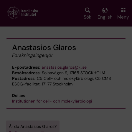
Skip
to
main
Sök
English
Meny
content
Anastasios Glaros
Forskningsingenjör
E-postadress:
anastasios.glaros@ki.se
Besöksadress:
Solnavägen 9, 17165 STOCKHOLM
Postadress:
C5 Cell- och molekylärbiologi, C5 CMB
ESCG-facilitet, 171 77 Stockholm
Del av:
Institutionen för cell- och molekylärbiologi
Är du Anastasios Glaros?