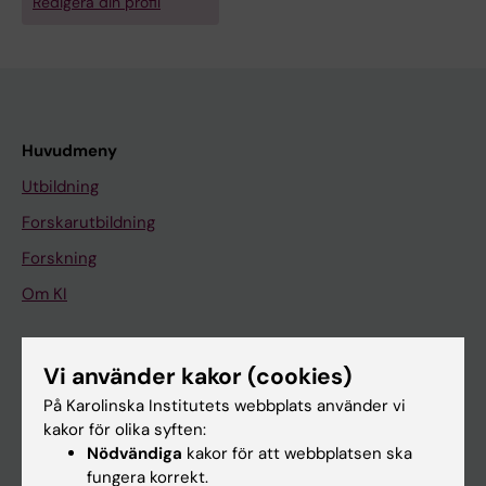
Redigera din profil
Huvudmeny
Utbildning
Forskarutbildning
Forskning
Om KI
På gång
Vi använder kakor (cookies)
Nyheter
På Karolinska Institutets webbplats använder vi
kakor för olika syften:
Kalender
Nödvändiga
kakor för att webbplatsen ska
fungera korrekt.