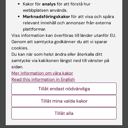
Student
Kakor för
analys
för att förstå hur
webbplatsen används.
Ladok
Marknadsföringskakor
för att visa och spåra
Canvas
relevant innehåll och annonser från externa
plattformar.
Schema
Viss information kan överföras till länder utanför EU.
Studentmejlen
Genom att samtycka godkänner du att vi sparar
cookies.
Kurs- och programwebbar
Du kan när som helst ändra eller återkalla ditt
Student på KI
samtycke via kakikonen längst ned till vänster på
sidan.
Mer information om våra kakor
Medarbetare
Read this information in English
Medarbetarportalen
Tillåt endast nödvändiga
Tillåt mina valda kakor
Kontakta och besök KI
Universitetsbiblioteket
Tillåt alla
Stöd forskning och utbildning