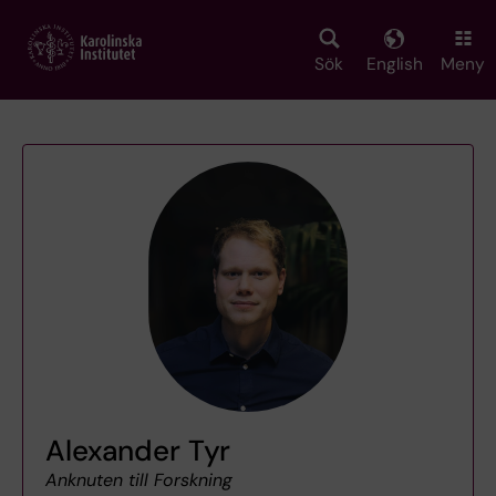
Skip
to
main
Sök
English
Meny
content
Alexander Tyr
Anknuten till Forskning