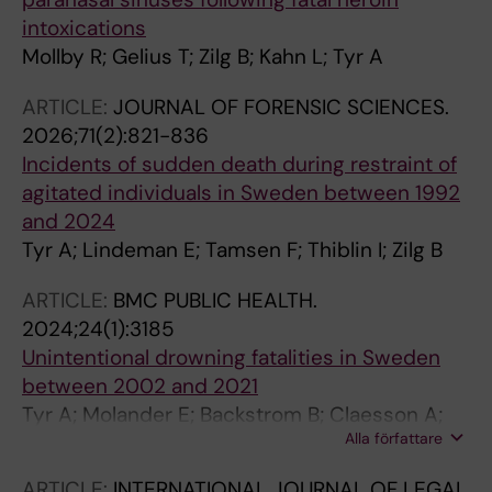
intoxications
Mollby R; Gelius T; Zilg B; Kahn L; Tyr A
ARTICLE:
JOURNAL OF FORENSIC SCIENCES.
2026;71(2):821-836
Incidents of sudden death during restraint of
agitated individuals in Sweden between 1992
and 2024
Tyr A; Lindeman E; Tamsen F; Thiblin I; Zilg B
ARTICLE:
BMC PUBLIC HEALTH.
2024;24(1):3185
Unintentional drowning fatalities in Sweden
between 2002 and 2021
Tyr A; Molander E; Backstrom B; Claesson A;
Alla författare
Zilg B
ARTICLE:
INTERNATIONAL JOURNAL OF LEGAL