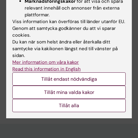
Marknadsföringskakor
för att visa och spåra
postmortem findings
relevant innehåll och annonser från externa
plattformar.
Tyr A; Heldring N; Winskog C; Zilg B
Viss information kan överföras till länder utanför EU.
Genom att samtycka godkänner du att vi sparar
REVIEW:
INTERNATIONAL JOURNAL OF LEGAL
cookies.
MEDICINE.
2024;138(5):1925-1938
Du kan när som helst ändra eller återkalla ditt
Examining the use of alternative light sources
samtycke via kakikonen längst ned till vänster på
in medico-legal assessments of blunt-force
sidan.
trauma: a systematic review
Mer information om våra kakor
Read this information in English
Tyr A; Heldring N; Zilg B
Tillåt endast nödvändiga
Tillåt mina valda kakor
Är du Alexander Tyr?
Tillåt alla
Redigera din profil