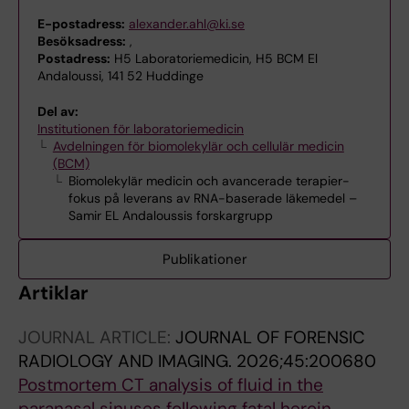
E-postadress:
alexander.ahl@ki.se
Besöksadress:
,
Postadress:
H5 Laboratoriemedicin, H5 BCM El
Andaloussi, 141 52 Huddinge
Del av:
Institutionen för laboratoriemedicin
Avdelningen för biomolekylär och cellulär medicin
(BCM)
Biomolekylär medicin och avancerade terapier-
fokus på leverans av RNA-baserade läkemedel –
Samir EL Andaloussis forskargrupp
Publikationer
Artiklar
JOURNAL ARTICLE:
JOURNAL OF FORENSIC
RADIOLOGY AND IMAGING.
2026;45:200680
Postmortem CT analysis of fluid in the
paranasal sinuses following fatal heroin