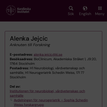
Skip
to
main
Sök
English
Meny
content
Alenka Jejcic
Anknuten till Forskning
E-postadress:
alenka.jejcic@ki.se
Besöksadress:
BioClinicum, Akademiska Stråket 1, J9:20,
17164 Stockholm
Postadress:
H1 Neurobiologi, vårdvetenskap och
samhälle, H1 Neurogeriatrik Schedin Weiss, 171 77
Stockholm
Del av:
Institutionen för neurobiologi, vårdvetenskap och
samhälle
Avdelningen för neurogeriatrik – Sophia Schedin
Weiss forskargrupp