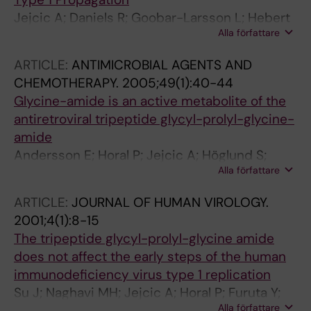
Jejcic A; Daniels R; Goobar-Larsson L; Hebert
Alla författare
DN; Vahlne A
ARTICLE:
ANTIMICROBIAL AGENTS AND
CHEMOTHERAPY.
2005;49(1):40-44
Glycine-amide is an active metabolite of the
antiretroviral tripeptide glycyl-prolyl-glycine-
amide
Andersson E; Horal P; Jejcic A; Höglund S;
Alla författare
Balzarini J; Vahlne A; Svennerholm B
ARTICLE:
JOURNAL OF HUMAN VIROLOGY.
2001;4(1):8-15
The tripeptide glycyl-prolyl-glycine amide
does not affect the early steps of the human
immunodeficiency virus type 1 replication
Su J; Naghavi MH; Jejcic A; Horal P; Furuta Y;
Alla författare
Wu YP; Li SL; Hall WW; Goobar-Larsson L;