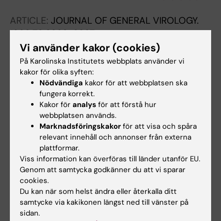
Svennerholm B; Vahlne A
ARTICLE:
JOURNAL OF GENERAL VIROLOGY.
1998;79:2929-2937
Characterization of three co-circulating
Vi använder kakor (cookies)
genotypes of the small hydrophobic protein
På Karolinska Institutets webbplats använder vi
gene of mumps virus
kakor för olika syften:
Nödvändiga
kakor för att webbplatsen ska
Tecle T; Johansson B; Jejcic A; Forsgren M;
fungera korrekt.
Alla författare
Orvell C
Kakor för
analys
för att förstå hur
webbplatsen används.
Marknadsföringskakor
för att visa och spåra
relevant innehåll och annonser från externa
Forskningsområden:
plattformar.
Cell- och molekylärbiologi
Viss information kan överföras till länder utanför EU.
Mikrobiologi inom det medicinska området
Genom att samtycka godkänner du att vi sparar
cookies.
Är du Alenka Jejcic?
Du kan när som helst ändra eller återkalla ditt
Redigera din profil
samtycke via kakikonen längst ned till vänster på
sidan.