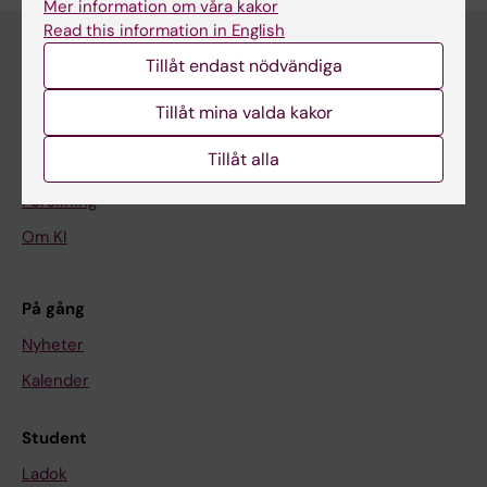
Mer information om våra kakor
Read this information in English
Tillåt endast nödvändiga
Huvudmeny
Tillåt mina valda kakor
Utbildning
Tillåt alla
Forskarutbildning
Forskning
Om KI
På gång
Nyheter
Kalender
Student
Ladok