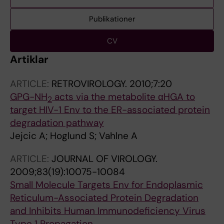
Publikationer
CV
Artiklar
ARTICLE:
RETROVIROLOGY.
2010;7:20
GPG-NH
acts via the metabolite αHGA to
2
target HIV-1 Env to the ER-associated protein
degradation pathway
Jejcic A; Hoglund S; Vahlne A
ARTICLE:
JOURNAL OF VIROLOGY.
2009;83(19):10075-10084
Small Molecule Targets Env for Endoplasmic
Reticulum-Associated Protein Degradation
and Inhibits Human Immunodeficiency Virus
Type 1 Propagation