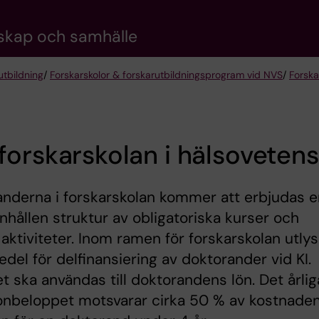
nskap och samhälle
utbildning
/
Forskarskolor & forskarutbildningsprogram vid NVS
/
Forska
orskarskolan i hälsoveten
nderna i forskarskolan kommer att erbjudas e
ållen struktur av obligatoriska kurser och
 aktiviteter. Inom ramen för forskarskolan utly
del för delfinansiering av doktorander vid KI.
t ska användas till doktorandens lön. Det årlig
onbeloppet motsvarar cirka 50 % av kostnade