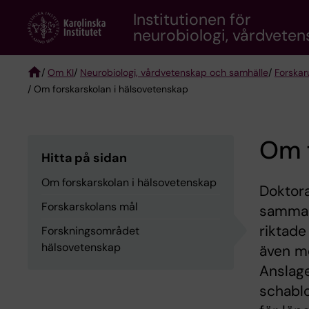
Skip
Institutionen för
to
neurobiologi, vårdvete
main
content
/
Om KI
/
Neurobiologi, vårdvetenskap och samhälle
/
Forskar
/ Om forskarskolan i hälsovetenskap
Breadcrumb
Om f
Hitta på sidan
Om forskarskolan i hälsovetenskap
Doktora
Forskarskolans mål
sammanh
riktade
Forskningsområdet
hälsovetenskap
även me
Anslage
schabl