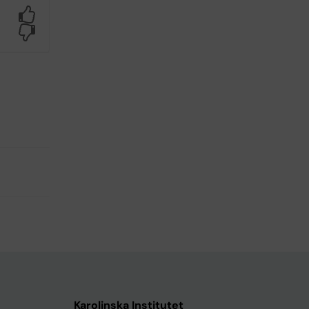
Yes
No
Karolinska Institutet