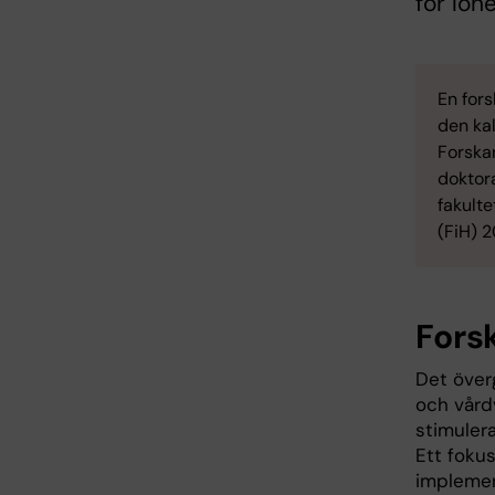
för lön
En fors
den ka
Forskar
doktora
fakult
(FiH) 
Fors
Det över
och vård
stimulera
Ett foku
implement