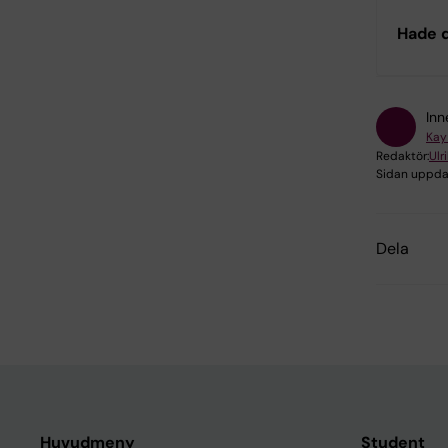
Hade d
Inn
Kay
Redaktör:
Ulr
Sidan uppda
Dela
Huvudmeny
Student