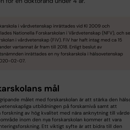
en för en doktorand under 4 år.
karskola i vårdvetenskap inrättades vid KI 2009 och
llades Nationella Forskarskolan i Vårdvetenskap (NFV), och s
skolan i vårdvetenskap (FiV). FiV har haft intag med ca 15
nder vartannat år fram till 2018. Enligt beslut av
etsnämnden inrättades en ny forskarskola i hälsovetenskap
2020-02-07.
karskolans mål
gripande målet med forskarskolan är att stärka den häls
vetenskapliga utbildningen på forskarnivå samt att
 forskning av hög kvalitet med nära anknytning till vårde
sområde inom den nya forskarskolan kommer att vara
eringsforskning. Ett viktigt syfte är att bidra till den