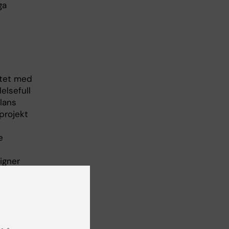
ga
itet med
elsefull
olans
projekt
e
igner
stå
bjuder
nätverk