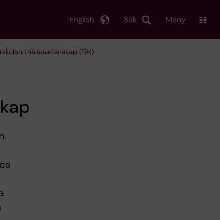
English
Sök
Meny
rskolan i hälsovetenskap (FiH)
skap
n
ses
a
n