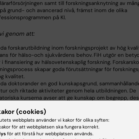
lärarförsörjningen samt till forskningsanknytning av mån
på grund- och avancerad nivå, främst inom de olika
fessionsprogrammen på KI.
vi genom att:
uda forskarutbildning inom forskningsprojekt av hög kval
vans för hälso-och sjukvårdens behov.
FiH utgör en betyd
 i finansiering av hälsovetenskaplig forskning. Forskarsk
sningsprocess skapar goda förutsättningar för forsknings
g kvalitet.
uda doktorander en god kunskapsgrund, sammanhålland
tur och riktade aktiviteter genom hela utbildningen. De
gatoriska kurserna avser att ge kunskap om begrepp, des
analysmetoder speciellt lämpade för att studera och för
kakor (cookies)
lexa processer relaterade till forskningsområdet. FiH er
igheter för både doktorander och handledare att skapa 
tutets webbplats använder vi kakor för olika syften:
 olika aktiviteter.
akor för att webbplatsen ska fungera korrekt.
lys
för att förstå hur webbplatsen används.