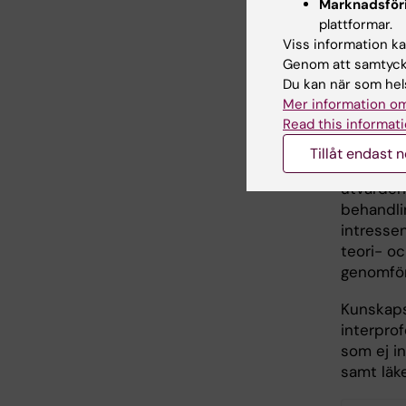
Fors
Marknadsför
plattformar.
Viss information kan
Forsknin
Genom att samtycka
människan
Du kan när som hels
och socia
Mer information om
ohälsa ka
Read this informati
samhälls
Tillåt endast 
Området 
utvärder
behandli
intresse
teori- o
genomför
Kunskaps
interprof
som ej i
samt läk