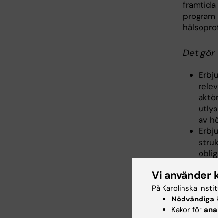
framtida 
program 
hälsopro
Det gör 
Erbj
rele
aktör
utly
av hö
Erbj
struk
obli
och 
Vi använder 
komp
möjl
På Karolinska Insti
genom
Nödvändiga
k
Kakor för
ana