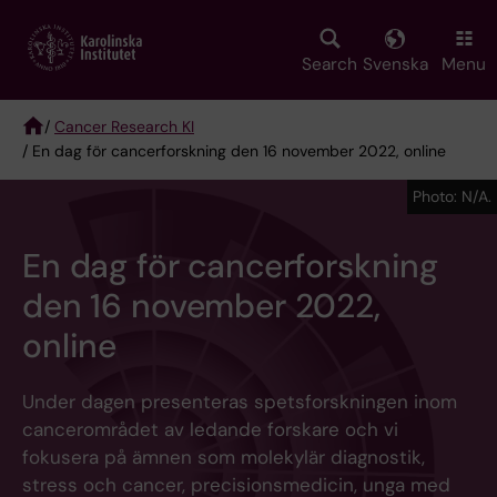
Skip
to
main
Search
Svenska
Menu
content
/
Cancer Research KI
/ En dag för cancerforskning den 16 november 2022, online
Breadcrumb
Photo: N/A.
En dag för cancerforskning
den 16 november 2022,
online
Under dagen presenteras spetsforskningen inom
cancerområdet av ledande forskare och vi
fokusera på ämnen som molekylär diagnostik,
stress och cancer, precisionsmedicin, unga med