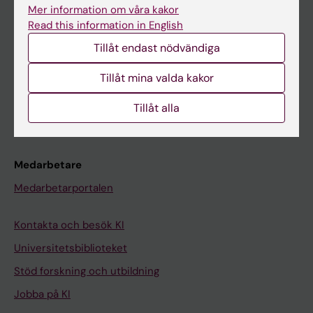
Ladok
Mer information om våra kakor
Read this information in English
Canvas
Tillåt endast nödvändiga
Schema
Studentmejlen
Tillåt mina valda kakor
Kurs- och programwebbar
Tillåt alla
Student på KI
Medarbetare
Medarbetarportalen
Kontakta och besök KI
Universitetsbiblioteket
Stöd forskning och utbildning
Jobba på KI