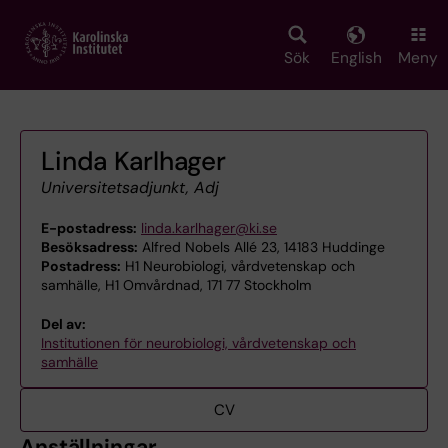
Skip
to
main
Sök
English
Meny
content
Linda Karlhager
Universitetsadjunkt, Adj
E-postadress:
linda.karlhager@ki.se
Besöksadress:
Alfred Nobels Allé 23, 14183 Huddinge
Postadress:
H1 Neurobiologi, vårdvetenskap och
samhälle, H1 Omvårdnad, 171 77 Stockholm
Del av:
Institutionen för neurobiologi, vårdvetenskap och
samhälle
CV
Anställningar