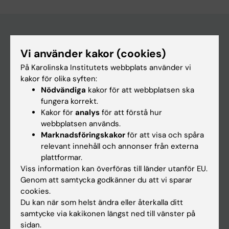
Vi använder kakor (cookies)
Huvudmeny
På Karolinska Institutets webbplats använder vi
Utbildning
kakor för olika syften:
Forskarutbildning
Nödvändiga
kakor för att webbplatsen ska
fungera korrekt.
Forskning
Kakor för
analys
för att förstå hur
Om KI
webbplatsen används.
Marknadsföringskakor
för att visa och spåra
relevant innehåll och annonser från externa
På gång
plattformar.
Viss information kan överföras till länder utanför EU.
Nyheter
Genom att samtycka godkänner du att vi sparar
Kalender
cookies.
Du kan när som helst ändra eller återkalla ditt
samtycke via kakikonen längst ned till vänster på
Student
sidan.