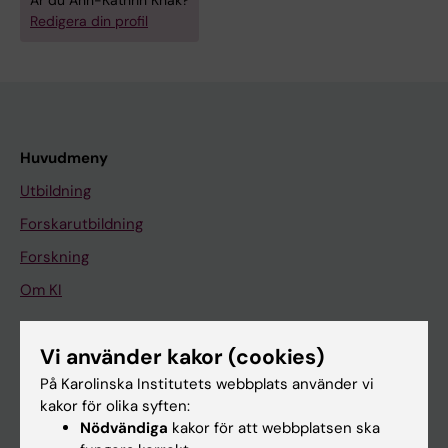
Är du Ann-Kathrin Knak?
Redigera din profil
Huvudmeny
Utbildning
Forskarutbildning
Forskning
Om KI
Vi använder kakor (cookies)
På gång
På Karolinska Institutets webbplats använder vi
Nyheter
kakor för olika syften:
Kalender
Nödvändiga
kakor för att webbplatsen ska