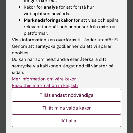
fungera korrekt.
Kakor för
analys
för att förstå hur
Student
webbplatsen används.
Ladok
Marknadsföringskakor
för att visa och spåra
relevant innehåll och annonser från externa
Canvas
plattformar.
Schema
Viss information kan överföras till länder utanför EU.
Genom att samtycka godkänner du att vi sparar
Studentmejlen
cookies.
Kurs- och programwebbar
Du kan när som helst ändra eller återkalla ditt
samtycke via kakikonen längst ned till vänster på
Student på KI
sidan.
Mer information om våra kakor
Read this information in English
Medarbetare
Tillåt endast nödvändiga
Medarbetarportalen
Tillåt mina valda kakor
Kontakta och besök KI
Tillåt alla
Universitetsbiblioteket
Stöd forskning och utbildning