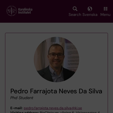
Skip
to
main
Search
Svenska
Menu
content
Pedro Farrajota Neves Da Silva
Phd Student
E-mail:
pedro.farrajota.neves.da.silva@ki.se
Visiting address:
BioClinicum, våning 6, Visionsgatan 4,