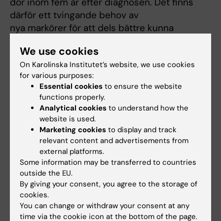
dör inom fem år efter diagnosen. Det finns
därför ett tvingande behov av
nya markörer för att dels bättre kunna
förutsäga patientens
We use cookies
sjukdomsförlopp, dels för att utveckla
On Karolinska Institutet’s website, we use cookies
effektivare behandlingar, delvis med
for various purposes:
hjälp av nyvunnen kunskap om processer
Essential cookies
to ensure the website
som styr sjukdomsutvecklingen som
functions properly.
sedan kan angripas med nya medel,
Analytical cookies
to understand how the
exempelvis farmaka. HNSCC diagnostiseras
website is used.
multidisciplinärt med viktigt bidrag av
Marketing cookies
to display and track
relevant content and advertisements from
patologer som utför observationer
external platforms.
av vävnadsprover och klassificerar tumörerna
Some information may be transferred to countries
baserat på tolkningar av
outside the EU.
bl.a. tumörcellernas former och andra
By giving your consent, you agree to the storage of
strukturer. Syftet med
cookies.
You can change or withdraw your consent at any
forskningsprojekten är inriktade på förfining
time via the cookie icon at the bottom of the page.
av dessa metoder för att