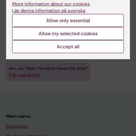
More information about our cookies
förutsäga det kliniska förloppet och svaret på
Läs denna information på svenska
behandling av olika
Allow only essential
subtyper av HNSCC.
Allow my selected cookies
Accept all
Fields of research:
Clinical Laboratory Medicine
Are you Pedro Farrajota Neves Da Silva?
Edit your profile
Main menu
Education