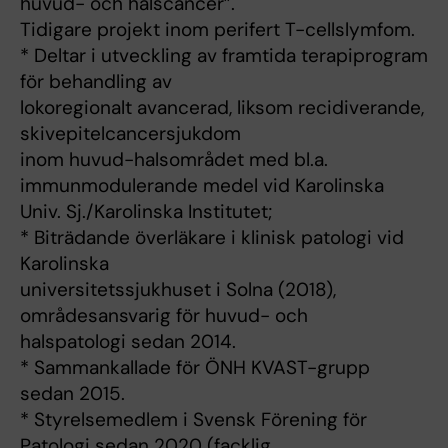
huvud- och halscancer”.
Tidigare projekt inom perifert T-cellslymfom.
* Deltar i utveckling av framtida terapiprogram
för behandling av
lokoregionalt avancerad, liksom recidiverande,
skivepitelcancersjukdom
inom huvud-halsområdet med bl.a.
immunmodulerande medel vid Karolinska
Univ. Sj./Karolinska Institutet;
* Biträdande överläkare i klinisk patologi vid
Karolinska
universitetssjukhuset i Solna (2018),
områdesansvarig för huvud- och
halspatologi sedan 2014.
* Sammankallade för ÖNH KVAST-grupp
sedan 2015.
* Styrelsemedlem i Svensk Förening för
Patologi sedan 2020 (facklig