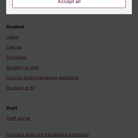
News
Accept all
Calendar
Student
Ladok
Canvas
Schedule
Student e-mail
Course and programme websites
Student at KI
Staff
Staff portal
Contact and visit Karolinska Institutet