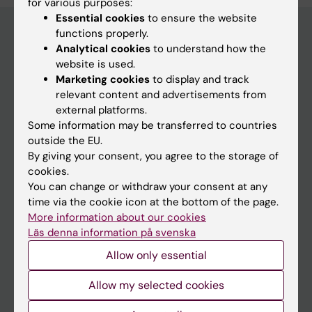
for various purposes:
Essential cookies
to ensure the website
functions properly.
Analytical cookies
to understand how the
Main menu
website is used.
Marketing cookies
to display and track
Education
relevant content and advertisements from
Doctoral education
external platforms.
Some information may be transferred to countries
Research
outside the EU.
About KI
By giving your consent, you agree to the storage of
cookies.
You can change or withdraw your consent at any
If you are
time via the cookie icon at the bottom of the page.
More information about our cookies
Student
Läs denna information på svenska
Staff
Allow only essential
Allow my selected cookies
Go to