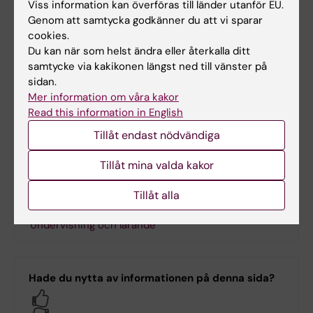
Viss information kan överföras till länder utanför EU.
vårdvetenskap och samhälle
Genom att samtycka godkänner du att vi sparar
Institutionen för odontologi
cookies.
Du kan när som helst ändra eller återkalla ditt
samtycke via kakikonen längst ned till vänster på
sidan.
Länkar
Mer information om våra kakor
Read this information in English
Gemensamt verksamhetsstöd
Tillåt endast nödvändiga
Universitetsbiblioteket
Tillåt mina valda kakor
RIKI - organisation för forskningsinfrastruktur
Tillåt alla
Undervisning och lärande
Hade du nytta av informationen på denna sida?
Yes