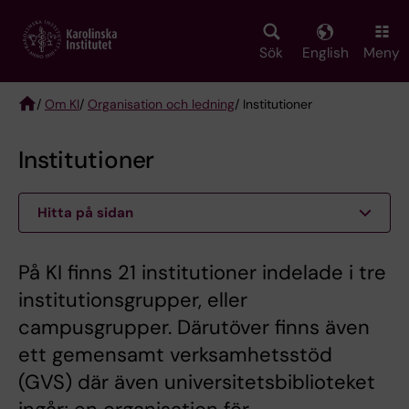
Skip
to
main
Sök
English
Meny
content
/
Om KI
/
Organisation och ledning
/ Institutioner
Breadcrumb
Institutioner
Hitta på sidan
På KI finns 21 institutioner indelade i tre
institutionsgrupper, eller
campusgrupper. Därutöver finns även
ett gemensamt verksamhetsstöd
(GVS) där även universitetsbiblioteket