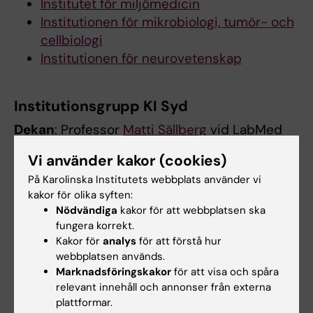
Institutet för miljömedicin
Institutionen för mikrobiologi, tumör- och
cellbiologi
Institutionen för neurovetenskap
Institutionsgrupp KI Syd
Dekan
: Professor
Matti Sällberg
vid LabMed
Vi använder kakor (cookies)
Institutionen för biovetenskaper och
näringslära
På Karolinska Institutets webbplats använder vi
kakor för olika syften:
Institutionen för klinisk forskning och
Nödvändiga
kakor för att webbplatsen ska
utbildning, Södersjukhuset
fungera korrekt.
Institutionen för klinisk vetenskap,
Kakor för
analys
för att förstå hur
intervention och teknik
webbplatsen används.
Institutionen för laboratoriemedicin
Marknadsföringskakor
för att visa och spåra
relevant innehåll och annonser från externa
Institutionen för medicin, Huddinge
plattformar.
Institutionen för neurobiologi,