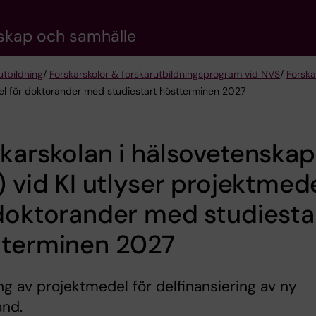
nskap och samhälle
utbildning
/
Forskarskolor & forskarutbildningsprogram vid NVS
/
Forska
edel för doktorander med studiestart höstterminen 2027
karskolan i hälsovetenskap
) vid KI utlyser projektmed
doktorander med studiesta
tterminen 2027
ng av projektmedel för delfinansiering av ny
and.