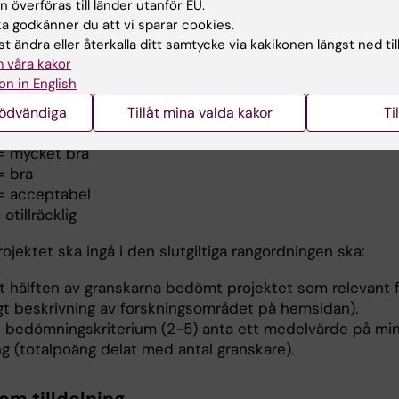
 överföras till länder utanför EU.
ej)
 godkänner du att vi sparar cookies.
ektets lämplighet som doktorandprojekt (1-5p)
t ändra eller återkalla ditt samtycke via kakikonen längst ned til
ledargruppens kompetens och doktorandens lärande (1
 våra kakor
ektets vetenskapliga kvalitet (1-5p)
on in English
ektets genomförbarhet (1-5p)
nödvändiga
Tillåt mina valda kakor
Ti
= utmärkt
= mycket bra
= bra
= acceptabel
otillräcklig
rojektet ska ingå i den slutgiltiga rangordningen ska:
t hälften av granskarna bedömt projektet som relevant f
igt beskrivning av forskningsområdet på hemsidan).
e bedömningskriterium (2-5) anta ett medelvärde på min
g (totalpoäng delat med antal granskare).