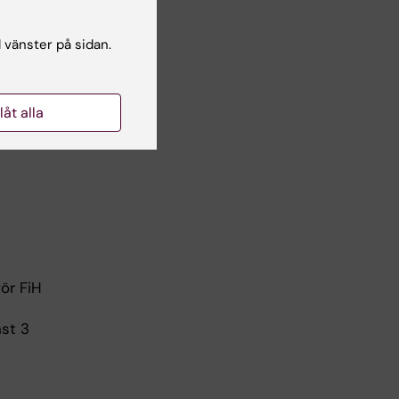
l vänster på sidan.
-5p)
llåt alla
ör FiH
st 3