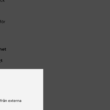
ock
för
het
gt
arje
 från externa
enskap