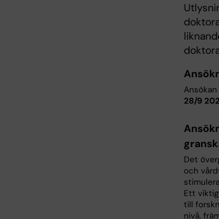
Utlysni
doktora
liknand
doktora
Ansökn
Ansökan 
28/9 202
Ansökn
gransk
Det över
och vård
stimulera
Ett vikti
till for
nivå, fr