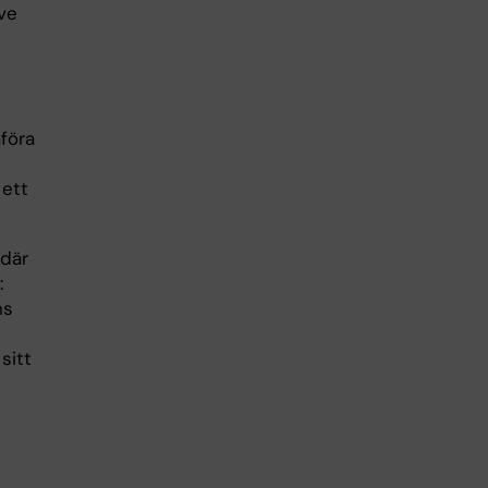
ve
föra
 ett
 där
:
ns
sitt