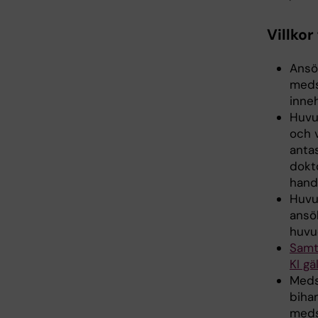
Villkor
Ansö
meds
inne
Huvud
och 
anta
dokt
hand
Huvu
ansö
huvu
Samtl
KI gä
Meds
biha
meds