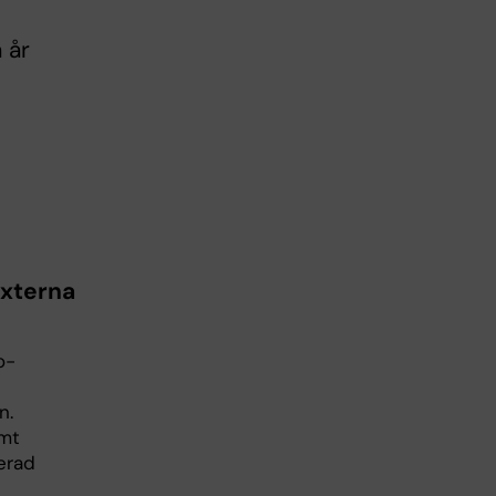
 år
xterna
o-
n.
amt
erad