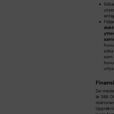
Söka
utse
antag
Följa
dokt
ytte
samm
huvu
söka
som 
huvu
utly
Finans
De medel
är 386 00
doktoran
Uppräkni