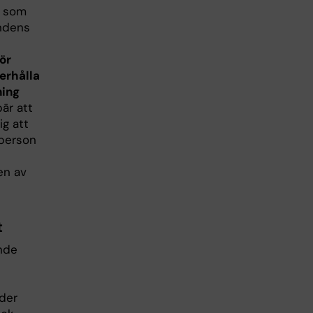
r som
andens
ör
 erhålla
ning
bär att
g att
 person
en av
t
ande
der