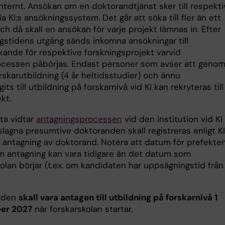
nternt. Ansökan om en doktorandtjänst sker till respekti
ia KI:s ansökningssystem. Det går att söka till fler än ett
ch då skall en ansökan för varje projekt lämnas in. Efter
gstidens utgång sänds inkomna ansökningar till
ande för respektive forskningsprojekt varvid
ocessen påbörjas. Endast personer som avser att genom
rskarutbildning (4 år heltidsstudier) och ännu
gits till utbildning på forskarnivå vid KI kan rekryteras till
ekt.
ta vidtar
antagningsprocessen
vid den institution vid KI
lagna presumtive doktoranden skall registreras enligt KI
ör antagning av doktorand. Notera att datum för prefekte
m antagning kan vara tidigare än det datum som
olan börjar (t.ex. om kandidaten har uppsägningstid från 
nden
skall vara antagen till utbildning på forskarnivå 1
er 2027
när forskarskolan startar.