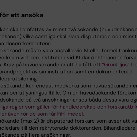
 för att ansöka
kan skall omfattas av minst två sökande (huvudsökand
ökande) vilka samtliga skall vara disputerade och minst
ha docentkompetens.
sökande måste vara anställd vid KI eller formellt anknute
verksam vid den institution vid KI där doktoranden förv
s. Krav på huvudsökande är att ha fått ett
”Grönt ljus”
be
orandprojekt av sin institution samt en dokumenterad
ledarutbildning.
dsökande kan endast medverka som huvudsökande i
e
kan per utlysningstillfälle. Om en huvudsökande förek
dsökande på två ansökningar anses båda dessa vara ogil
iga regler som gäller för handledarskap och forskarutbil
ller även för de som får FiH-medel.
ökande (max 2) är disputerad forskare som avser att va
ndledare till den rekryterade doktoranden. Bihandledare
ökande på flera ansökningar.