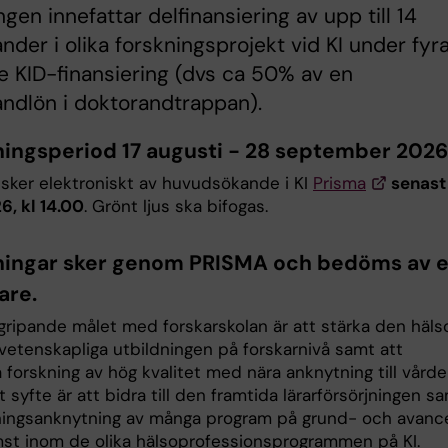
ngen innefattar delfinansiering av upp till 14
nder i olika forskningsprojekt vid KI under fyra
e KID-finansiering (dvs ca 50% av en
ndlön i doktorandtrappan).
ingsperiod 17 augusti - 28 september 2026
sker elektroniskt av huvudsökande i KI
Prisma
senast
6, kl 14.00
. Grönt ljus ska bifogas.
ingar sker genom PRISMA och bedöms av e
are.
gripande målet med forskarskolan är att stärka den häls
vetenskapliga utbildningen på forskarnivå samt att
 forskning av hög kvalitet med nära anknytning till vårde
gt syfte är att bidra till den framtida lärarförsörjningen s
skningsanknytning av många program på grund- och avanc
ämst inom de olika hälsoprofessionsprogrammen på KI.