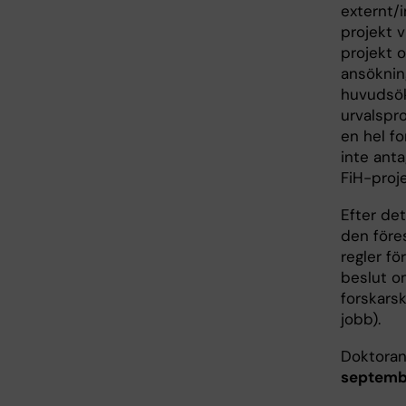
externt/i
projekt v
projekt o
ansöknin
huvudsök
urvalspr
en hel fo
inte anta
FiH-proj
Efter det
den föres
regler f
beslut o
forskarsk
jobb).
Doktora
septemb