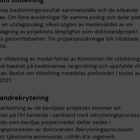
om tilldelning
nas bedömningsresultat sammanställs och de sökande
as. Om flera ansökningar får samma poäng och delar plat
 en utslagspoäng, vilken utgörs av medelvärdet av en
agning av projektets lämplighet som doktorandprojekt
s genomförbarhet. Tre projektansökningar blir tilldelade
ts.
 tilldelning av medel fattas av Kommittén för utbildning
ivå baserat på bedömarnas rangordning och uppfyllda vil
an. Beslut om tilldelning meddelas preliminärt i slutet a
2027.
andrekrytering
nfattning av de beviljade projekten kommer att
ras på FiH hemsida i samband med rekryteringsprocess
de som beviljas projektmedel deltar sedan i
ingsprocessen av doktorander. Rekryteringsprocessen
tt tjänsterna annonseras, utifrån KI:s regelverk,