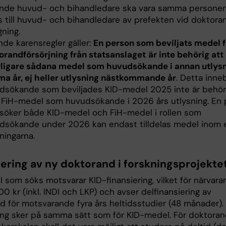
nde huvud- och bihandledare ska vara samma persone
s till huvud- och bihandledare av prefekten vid doktor
ning.
nde karensregler gäller:
En person som beviljats medel f
orandförsörjning från statsanslaget
är inte behörig att
rligare sådana medel som huvudsökande i annan utlys
a år, ej heller utlysning nästkommande år
. Detta inne
dsökande som beviljades KID-medel 2025 inte är behöri
 FiH-medel som huvudsökande i 2026 års utlysning. En
söker både KID-medel och FiH-medel i rollen som
dsökande under 2026 kan endast tilldelas medel inom 
sningarna.
iering av ny doktorand i forskningsprojekte
 som söks motsvarar KID-finansiering, vilket för närvar
0 kr (inkl. INDI och LKP) och avser delfinansiering av
d för motsvarande fyra års heltidsstudier (48 månader).
ng sker på samma sätt som för KID-medel. För doktoran