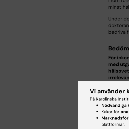
inom fors
minst hal
Under det
doktoran
bedriva 
Bedömn
För inko
med utgå
hälsove
irrelevan
Granskar
Vi använder 
externa 
På Karolinska Insti
projekt 
Nödvändiga
k
rapporte
Kakor för
ana
bedömnin
Marknadsför
plattformar.
Rele