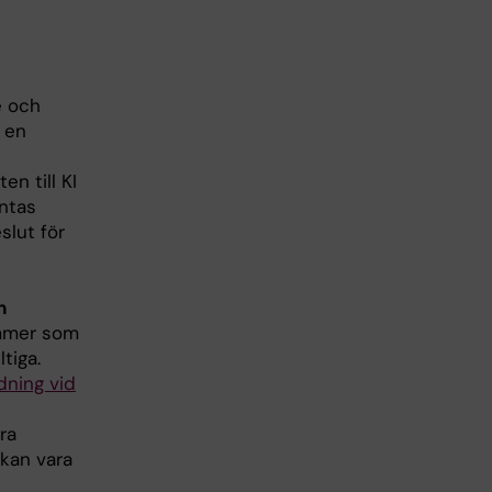
e och
 en
n till KI
äntas
slut för
n
ommer som
tiga.
dning vid
ra
 kan vara