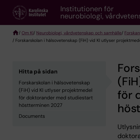
Skip
Institutionen för
to
neurobiologi, vårdvete
main
content
/
Om KI
/
Neurobiologi, vårdvetenskap och samhälle
/
Forskar
/ Forskarskolan i hälsovetenskap (FiH) vid KI utlyser projektm
Breadcrumb
Fors
Hitta på sidan
(FiH
Forskarskolan i hälsovetenskap
(FiH) vid KI utlyser projektmedel
för 
för doktorander med studiestart
hös
höstterminen 2027
Documents
Utlysni
doktor