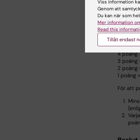
Viss information kan
(ja/n
Genom att samtycka
Proj
Du kan när som hels
Hand
Mer information om
Proj
Read this informati
Proj
Tillåt endast 
5 poäng 
4 poäng 
3 poäng 
2 poäng 
1 poäng = 
För att p
Mins
(enl
Varj
poän