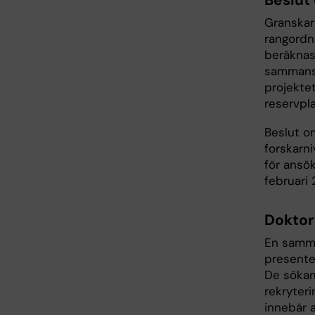
Beslut 
Granskar
rangordn
beräknas
sammansl
projektet
reservpla
Beslut om
forskarn
för ansök
februari 
Doktor
En samma
presente
De sökan
rekryter
innebär a