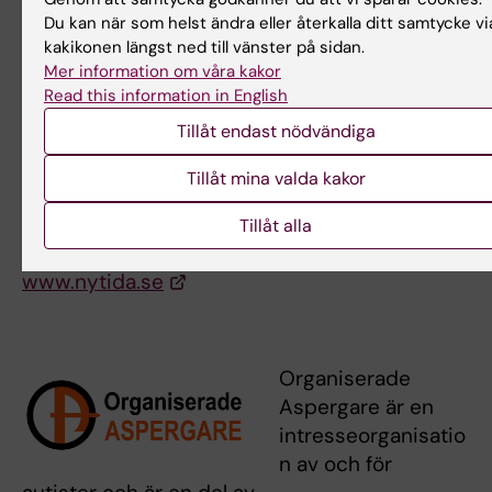
boenden, dagliga verksamheter och kollo. Vi
Du kan när som helst ändra eller återkalla ditt samtycke vi
kakikonen längst ned till vänster på sidan.
har skolor på flera orter för elever med NPF-
Mer information om våra kakor
diagnoser. Nytida arbetar utifrån ett
Read this information in English
gemensamt pedagogiskt ramverk och med
Tillåt endast nödvändiga
fokus på den enskilda personens behov och
önskningar. Vår vision är att göra världen lite
Tillåt mina valda kakor
bättre en människa i taget. Nytida ingår i
Ambea, ett av Nordens ledande
Tillåt alla
omsorgsföretag.
www.nytida.se
Organiserade
Aspergare är en
intresseorganisatio
n av och för