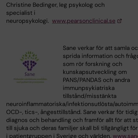
Christine Bedinger, leg psykolog och
specialist i
neuropsykologi.
www.pearsonclinical.se
Sane verkar för att samla o
sprida information och fråg
som rör forskning och
kunskapsutveckling om
PANS/PANDAS och andra
immunpsykiatriska
tillstånd/misstänkta
neuroinflammatoriska/infektionsutlösta/autoim
OCD-, tics-, ångesttillstånd. Sane verkar för tidig
diagnos och behandling och framför allt för att s
till sjuka och deras familjer skall bli tillgängligt för
i patientgruppen i Sverige och världen.
www.san