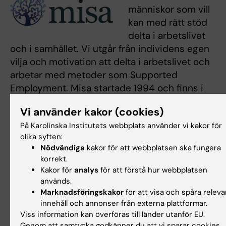
människor som vill
kan med rätt stöd
delta i arbetslivet
och i samhället. Vi utgår från individens egen
vilja och motivation att delta i arbetslivet och
arbetar med metoder som Supported
Employment. Misa startade 1994 och finns i
Stockholm, Helsingborg, Lund, Västerås och
Vi använder kakor (cookies)
Uppsala.
www.misa.se
På Karolinska Institutets webbplats använder vi kakor för
olika syften:
Nödvändiga
kakor för att webbplatsen ska fungera
Nytida finns i hela
korrekt.
Kakor för
analys
för att förstå hur webbplatsen
Sverige. Vi bedriver
används.
omsorg för bland
Marknadsföringskakor
för att visa och spåra releva
annat personer
innehåll och annonser från externa plattformar.
med neuropsykiatriska
Viss information kan överföras till länder utanför EU.
funktionsnedsättningar i form av LSS-
Genom att samtycka godkänner du att vi sparar cookies.