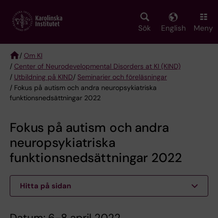
Skip
to
main
Sök
English
Meny
content
/
Om KI
/
Center of Neurodevelopmental Disorders at KI (KIND)
Breadcrumb
/
Utbildning på KIND
/
Seminarier och föreläsningar
/ Fokus på autism och andra neuropsykiatriska
funktionsnedsättningar 2022
Fokus på autism och andra
neuropsykiatriska
funktionsnedsättningar 2022
Hitta på sidan
Datum: 6-8 april 2022