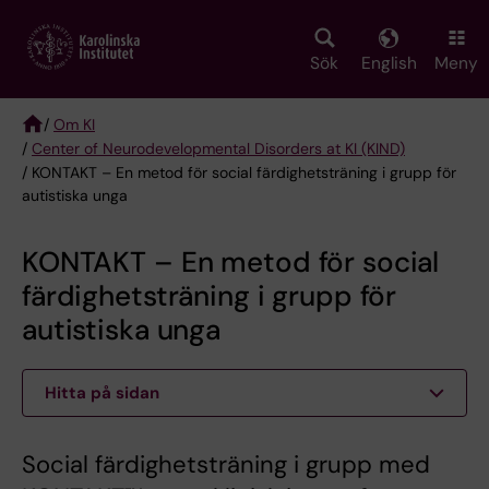
Skip
to
main
Sök
English
Meny
content
/
Om KI
/
Center of Neurodevelopmental Disorders at KI (KIND)
Breadcrumb
/ KONTAKT – En metod för social färdighetsträning i grupp för
autistiska unga
KONTAKT – En metod för social
färdighetsträning i grupp för
autistiska unga
Hitta på sidan
Social färdighetsträning i grupp med