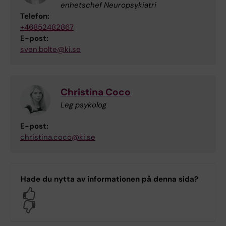
enhetschef Neuropsykiatri
Telefon:
+46852482867
E-post:
sven.bolte@ki.se
Christina Coco
Leg psykolog
E-post:
christina.coco@ki.se
Hade du nytta av informationen på denna sida?
Yes
No