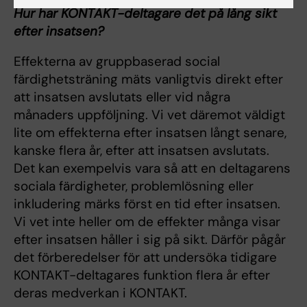
Hur har KONTAKT-deltagare det på lång sikt
efter insatsen?
Effekterna av gruppbaserad social
färdighetsträning mäts vanligtvis direkt efter
att insatsen avslutats eller vid några
månaders uppföljning. Vi vet däremot väldigt
lite om effekterna efter insatsen långt senare,
kanske flera år, efter att insatsen avslutats.
Det kan exempelvis vara så att en deltagarens
sociala färdigheter, problemlösning eller
inkludering märks först en tid efter insatsen.
Vi vet inte heller om de effekter många visar
efter insatsen håller i sig på sikt. Därför pågår
det förberedelser för att undersöka tidigare
KONTAKT-deltagares funktion flera år efter
deras medverkan i KONTAKT.