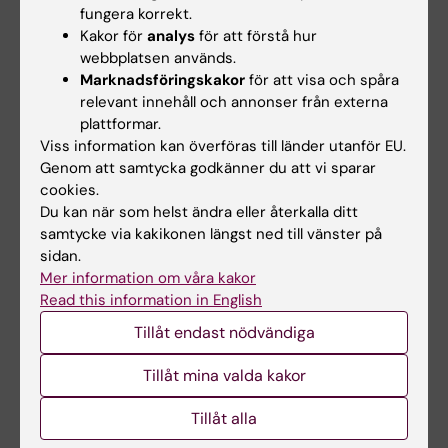
engelska varianten av KONTAKT för barn. Det
fungera korrekt.
Kakor för
analys
för att förstå hur
pågår även ett arbete för att utveckla en
webbplatsen används.
engelsk version av insatsen SKOLKONTAKT.
Marknadsföringskakor
för att visa och spåra
relevant innehåll och annonser från externa
Pågående forskning om KONTAKT
plattformar.
Vilka kan dra mest fördel av KONTAKT?
Viss information kan överföras till länder utanför EU.
Genom att samtycka godkänner du att vi sparar
Tidigare studier av KONTAKT har visat att
cookies.
Du kan när som helst ändra eller återkalla ditt
deltagare i insatsen får olika fördelar av att
samtycke via kakikonen längst ned till vänster på
medverka. Sådant som språklig förmåga, kön,
sidan.
och ålder verkar spela roll för hur effektiv
Mer information om våra kakor
insatsen är på att förändra sociala färdigheter
Read this information in English
efter insatsen för autistiska unga. Detta vill vi
Tillåt endast nödvändiga
veta mer om för att kunna erbjuda vård och
stöd med god kvalitet men även utveckla
Tillåt mina valda kakor
insatsen för att den ska kunna erbjudas
Tillåt alla
effektivt till fler som önskar delta.