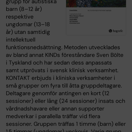
grupp för autistiska
barn (8–12 år)
respektive
ungdomar (13–18
år) utan samtidig
intellektuell
funktionsnedsättning. Metoden utvecklades
av bland annat KINDs föreståndare Sven Bölte
i Tyskland och har sedan dess anpassats
samt utprövats i svensk klinisk verksamhet.
KONTAKT erbjuds i kliniska verksamheter i
små grupper om fyra till åtta gruppdeltagare.
Deltagare genomför antingen en kort (12
sessioner) eller lång (24 sessioner) insats och
vårdnadshavare eller annan supporter
medverkar i parallella träffar vid flera
sessioner. Gruppen träffas 1 timme (barn) eller
1,5 timmar (ungdomar) veckovis. Varje grupp