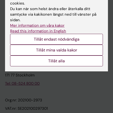
cookies.
Du kan när som helst ändra eller återkalla ditt
Kontakta och besök KI
samtycke via kakikonen längst ned till vänster på
sidan.
Universitetsbiblioteket
Mer information om våra kakor
Stöd forskning och utbildning
Read this information in English
Jobba på KI
Tillåt endast nödvändiga
Karolinska Institutet Innovation
Tillåt mina valda kakor
Kontakta presstjänsten
Tillåt alla
Karolinska Institutet
171 77 Stockholm
Tel: 08-524 800 00
Org.nr: 202100-2973
VAT.nr: SE202100297301