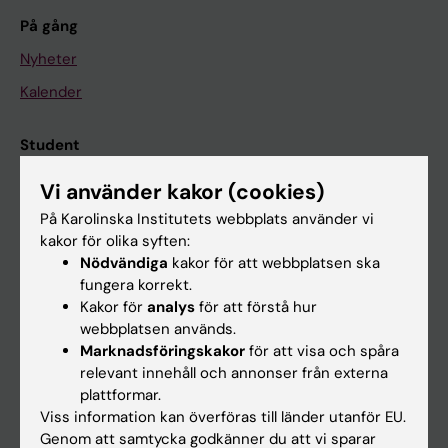
På gång
Nyheter
Kalender
Student
Ladok
Vi använder kakor (cookies)
Canvas
På Karolinska Institutets webbplats använder vi
kakor för olika syften:
Schema
Nödvändiga
kakor för att webbplatsen ska
Studentmejlen
fungera korrekt.
Kakor för
analys
för att förstå hur
Kurs- och programwebbar
webbplatsen används.
Student på KI
Marknadsföringskakor
för att visa och spåra
relevant innehåll och annonser från externa
plattformar.
Medarbetare
Viss information kan överföras till länder utanför EU.
Genom att samtycka godkänner du att vi sparar
Medarbetarportalen