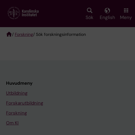
Skip
to
main
Sök
English
Meny
content
/
Forskning
/ Sök forskningsinformation
Breadcrumb
Huvudmeny
Utbildning
Forskarutbildning
Forskning
Om KI