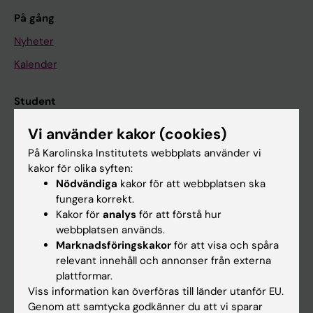
På gång
Nyheter
Kalender
Student
Ladok
Vi använder kakor (cookies)
Canvas
På Karolinska Institutets webbplats använder vi
kakor för olika syften:
Schema
Nödvändiga
kakor för att webbplatsen ska
Studentmejlen
fungera korrekt.
Kakor för
analys
för att förstå hur
Kurs- och programwebbar
webbplatsen används.
Student på KI
Marknadsföringskakor
för att visa och spåra
relevant innehåll och annonser från externa
plattformar.
Medarbetare
Viss information kan överföras till länder utanför EU.
Genom att samtycka godkänner du att vi sparar
Medarbetarportalen