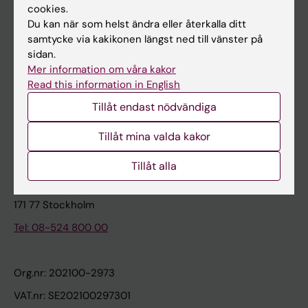
cookies.
Du kan när som helst ändra eller återkalla ditt
Kontakta och besök KI
samtycke via kakikonen längst ned till vänster på
sidan.
Universitetsbiblioteket
Mer information om våra kakor
Stöd forskning och utbildning
Read this information in English
Jobba på KI
Tillåt endast nödvändiga
Karolinska Institutet Innovation
Tillåt mina valda kakor
Kontakta presstjänsten
Tillåt alla
Karolinska Institutet
171 77 Stockholm
Tel: 08-524 800 00
Org.nr: 202100-2973
VAT.nr: SE202100297301