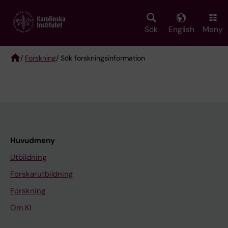
Skip
to
main
Sök
English
Meny
content
/
Forskning
/ Sök forskningsinformation
Breadcrumb
Huvudmeny
Utbildning
Forskarutbildning
Forskning
Om KI