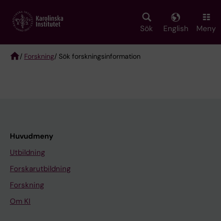
Skip
to
main
Sök
English
Meny
content
/
Forskning
/ Sök forskningsinformation
Breadcrumb
Huvudmeny
Utbildning
Forskarutbildning
Forskning
Om KI