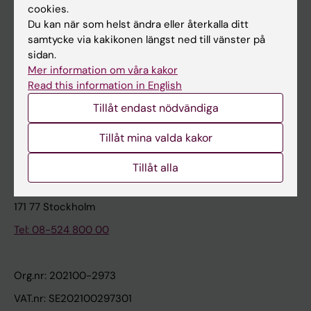
cookies.
Du kan när som helst ändra eller återkalla ditt
Kontakta och besök KI
samtycke via kakikonen längst ned till vänster på
sidan.
Universitetsbiblioteket
Mer information om våra kakor
Stöd forskning och utbildning
Read this information in English
Jobba på KI
Tillåt endast nödvändiga
Karolinska Institutet Innovation
Tillåt mina valda kakor
Kontakta presstjänsten
Tillåt alla
Karolinska Institutet
171 77 Stockholm
Tel: 08-524 800 00
Org.nr: 202100-2973
VAT.nr: SE202100297301