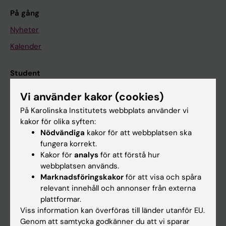
På gång
Nyheter
Kalender
Student
Ladok
Vi använder kakor (cookies)
Canvas
På Karolinska Institutets webbplats använder vi
kakor för olika syften:
Schema
Nödvändiga
kakor för att webbplatsen ska
Studentmejlen
fungera korrekt.
Kakor för
analys
för att förstå hur
Kurs- och programwebbar
webbplatsen används.
Student på KI
Marknadsföringskakor
för att visa och spåra
relevant innehåll och annonser från externa
plattformar.
Medarbetare
Viss information kan överföras till länder utanför EU.
Genom att samtycka godkänner du att vi sparar
Medarbetarportalen