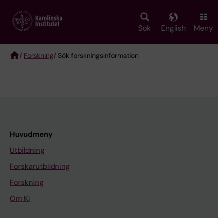
Skip
to
main
Sök
English
Meny
content
/
Forskning
/ Sök forskningsinformation
Breadcrumb
Huvudmeny
Utbildning
Forskarutbildning
Forskning
Om KI