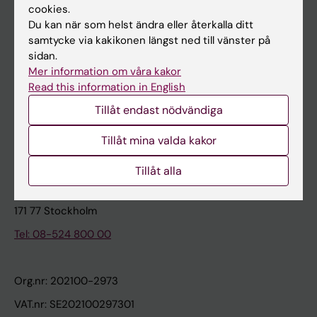
cookies.
Du kan när som helst ändra eller återkalla ditt
Kontakta och besök KI
samtycke via kakikonen längst ned till vänster på
sidan.
Universitetsbiblioteket
Mer information om våra kakor
Stöd forskning och utbildning
Read this information in English
Jobba på KI
Tillåt endast nödvändiga
Karolinska Institutet Innovation
Tillåt mina valda kakor
Kontakta presstjänsten
Tillåt alla
Karolinska Institutet
171 77 Stockholm
Tel: 08-524 800 00
Org.nr: 202100-2973
VAT.nr: SE202100297301