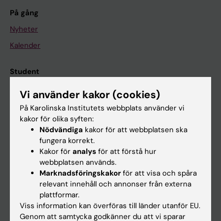
På gång
Nyheter
Kalender
Student
Ladok
Vi använder kakor (cookies)
Canvas
På Karolinska Institutets webbplats använder vi
kakor för olika syften:
Schema
Nödvändiga
kakor för att webbplatsen ska
Studentmejlen
fungera korrekt.
Kakor för
analys
för att förstå hur
Kurs- och programwebbar
webbplatsen används.
Student på KI
Marknadsföringskakor
för att visa och spåra
relevant innehåll och annonser från externa
plattformar.
Medarbetare
Viss information kan överföras till länder utanför EU.
Genom att samtycka godkänner du att vi sparar
Medarbetarportalen