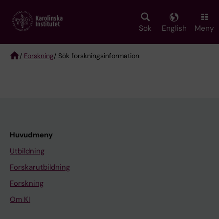
Skip
to
main
Sök
English
Meny
content
/
Forskning
/ Sök forskningsinformation
Breadcrumb
Huvudmeny
Utbildning
Forskarutbildning
Forskning
Om KI