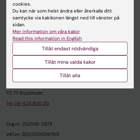
cookies.
Du kan när som helst ändra eller återkalla ditt
Kontakta och besök KI
samtycke via kakikonen längst ned till vänster på
sidan.
Universitetsbiblioteket
Mer information om våra kakor
Stöd forskning och utbildning
Read this information in English
Jobba på KI
Tillåt endast nödvändiga
Karolinska Institutet Innovation
Tillåt mina valda kakor
Kontakta presstjänsten
Tillåt alla
Karolinska Institutet
171 77 Stockholm
Tel: 08-524 800 00
Org.nr: 202100-2973
VAT.nr: SE202100297301