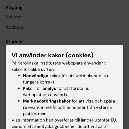
På gång
Nyheter
Kalender
Student
Ladok
Vi använder kakor (cookies)
Canvas
På Karolinska Institutets webbplats använder vi
kakor för olika syften:
Schema
Nödvändiga
kakor för att webbplatsen ska
Studentmejlen
fungera korrekt.
Kakor för
analys
för att förstå hur
Kurs- och programwebbar
webbplatsen används.
Student på KI
Marknadsföringskakor
för att visa och spåra
relevant innehåll och annonser från externa
plattformar.
Medarbetare
Viss information kan överföras till länder utanför EU.
Genom att samtycka godkänner du att vi sparar
Medarbetarportalen