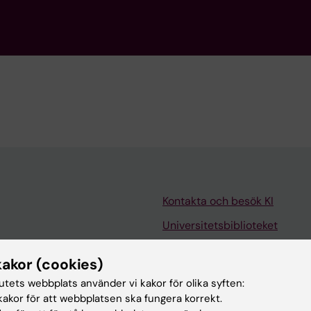
Kontakta och besök KI
Universitetsbiblioteket
Stöd forskning och utbildning
kakor (cookies)
Jobba på KI
tutets webbplats använder vi kakor för olika syften:
len
Karolinska Institutet Innovati
akor för att webbplatsen ska fungera korrekt.