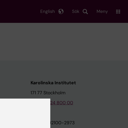
English
Sök
Meny
Karolinska Institutet
171 77 Stockholm
Tel: 08-524 800 00
on
Org.nr: 202100-2973