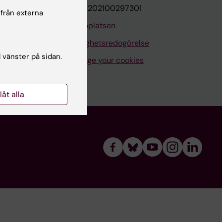
VAT.nr: SE202100297301
 från externa
Om webbplatsen
Tillgänglighetsredogörelse
l vänster på sidan.
Manage your cookies
llåt alla