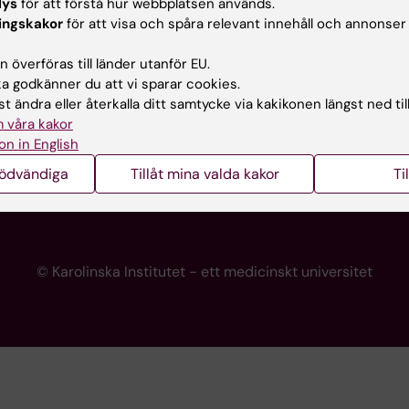
lys
för att förstå hur webbplatsen används.
programwebbar
Kontakta presstjänsten
ingskakor
för att visa och spåra relevant innehåll och annonser
KI
 överföras till länder utanför EU.
 godkänner du att vi sparar cookies.
t ändra eller återkalla ditt samtycke via kakikonen längst ned til
re
 våra kakor
portalen
on in English
nödvändiga
Tillåt mina valda kakor
Ti
© Karolinska Institutet - ett medicinskt universitet