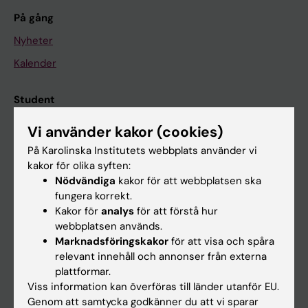
På gång
Nyheter
Kalender
Student
Ladok
Vi använder kakor (cookies)
Canvas
På Karolinska Institutets webbplats använder vi
kakor för olika syften:
Schema
Nödvändiga
kakor för att webbplatsen ska
Studentmejlen
fungera korrekt.
Kakor för
analys
för att förstå hur
Kurs- och programwebbar
webbplatsen används.
Student på KI
Marknadsföringskakor
för att visa och spåra
relevant innehåll och annonser från externa
plattformar.
Medarbetare
Viss information kan överföras till länder utanför EU.
Genom att samtycka godkänner du att vi sparar
Medarbetarportalen