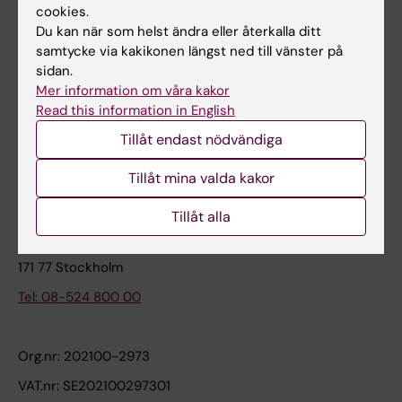
cookies.
Du kan när som helst ändra eller återkalla ditt
Kontakta och besök KI
samtycke via kakikonen längst ned till vänster på
sidan.
Universitetsbiblioteket
Mer information om våra kakor
Stöd forskning och utbildning
Read this information in English
Jobba på KI
Tillåt endast nödvändiga
Karolinska Institutet Innovation
Tillåt mina valda kakor
Kontakta presstjänsten
Tillåt alla
Karolinska Institutet
171 77 Stockholm
Tel: 08-524 800 00
Org.nr: 202100-2973
VAT.nr: SE202100297301