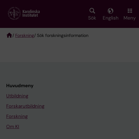
Skip
to
main
Sök
English
Meny
content
/
Forskning
/ Sök forskningsinformation
Breadcrumb
Huvudmeny
Utbildning
Forskarutbildning
Forskning
Om KI