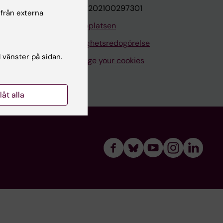
VAT.nr: SE202100297301
 från externa
Om webbplatsen
Tillgänglighetsredogörelse
l vänster på sidan.
Manage your cookies
llåt alla