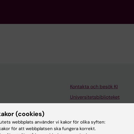
Kontakta och besök KI
Universitetsbiblioteket
Stöd forskning och utbildning
kakor (cookies)
Jobba på KI
tutets webbplats använder vi kakor för olika syften:
len
Karolinska Institutet Innovati
akor för att webbplatsen ska fungera korrekt.