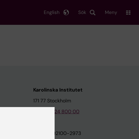
English
Sök
Meny
Karolinska Institutet
171 77 Stockholm
Tel: 08-524 800 00
on
Org.nr: 202100-2973