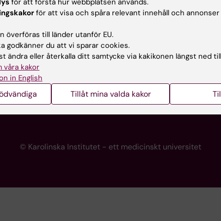
lys
för att förstå hur webbplatsen används.
programwebbar
Kontakta presstjänsten
ingskakor
för att visa och spåra relevant innehåll och annonser
KI
 överföras till länder utanför EU.
 godkänner du att vi sparar cookies.
t ändra eller återkalla ditt samtycke via kakikonen längst ned til
re
 våra kakor
portalen
on in English
nödvändiga
Tillåt mina valda kakor
Ti
© Karolinska Institutet - ett medicinskt universitet