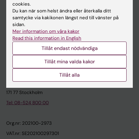
cookies.
Du kan när som helst ändra eller återkalla ditt
Kontakta och besök KI
samtycke via kakikonen längst ned till vänster på
sidan.
Universitetsbiblioteket
Mer information om våra kakor
Stöd forskning och utbildning
Read this information in English
Jobba på KI
Tillåt endast nödvändiga
Karolinska Institutet Innovation
Tillåt mina valda kakor
Kontakta presstjänsten
Tillåt alla
Karolinska Institutet
171 77 Stockholm
Tel: 08-524 800 00
Org.nr: 202100-2973
VAT.nr: SE202100297301