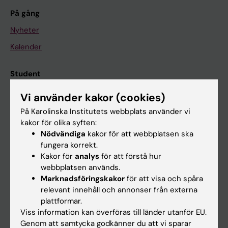
På gång
Nyheter
Kalender
Student
Ladok
Vi använder kakor (cookies)
Canvas
På Karolinska Institutets webbplats använder vi
kakor för olika syften:
Schema
Nödvändiga
kakor för att webbplatsen ska
Studentmejlen
fungera korrekt.
Kakor för
analys
för att förstå hur
Kurs- och programwebbar
webbplatsen används.
Student på KI
Marknadsföringskakor
för att visa och spåra
relevant innehåll och annonser från externa
plattformar.
Medarbetare
Viss information kan överföras till länder utanför EU.
Genom att samtycka godkänner du att vi sparar
Medarbetarportalen