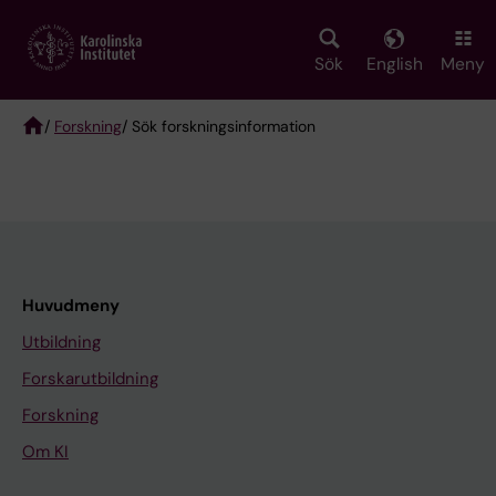
Skip
to
main
Sök
English
Meny
content
/
Forskning
/ Sök forskningsinformation
Breadcrumb
Huvudmeny
Utbildning
Forskarutbildning
Forskning
Om KI