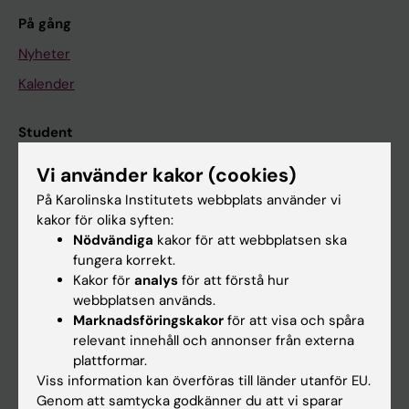
På gång
Nyheter
Kalender
Student
Ladok
Vi använder kakor (cookies)
Canvas
På Karolinska Institutets webbplats använder vi
kakor för olika syften:
Schema
Nödvändiga
kakor för att webbplatsen ska
Studentmejlen
fungera korrekt.
Kakor för
analys
för att förstå hur
Kurs- och programwebbar
webbplatsen används.
Student på KI
Marknadsföringskakor
för att visa och spåra
relevant innehåll och annonser från externa
plattformar.
Medarbetare
Viss information kan överföras till länder utanför EU.
Genom att samtycka godkänner du att vi sparar
Medarbetarportalen