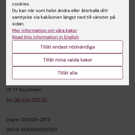
cookies.
Du kan när som helst ändra eller återkalla ditt
Kontakta och besök KI
samtycke via kakikonen längst ned till vänster på
sidan.
Universitetsbiblioteket
Mer information om våra kakor
Stöd forskning och utbildning
Read this information in English
Jobba på KI
Tillåt endast nödvändiga
Karolinska Institutet Innovation
Tillåt mina valda kakor
Kontakta presstjänsten
Tillåt alla
Karolinska Institutet
171 77 Stockholm
Tel: 08-524 800 00
Org.nr: 202100-2973
VAT.nr: SE202100297301