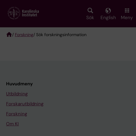
Skip
to
main
Sök
English
Meny
content
/
Forskning
/ Sök forskningsinformation
Breadcrumb
Huvudmeny
Utbildning
Forskarutbildning
Forskning
Om KI