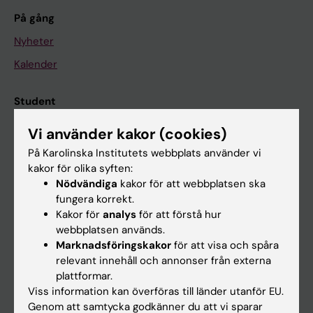
På gång
Nyheter
Kalender
Student
Ladok
Vi använder kakor (cookies)
Canvas
På Karolinska Institutets webbplats använder vi
kakor för olika syften:
Schema
Nödvändiga
kakor för att webbplatsen ska
Studentmejlen
fungera korrekt.
Kakor för
analys
för att förstå hur
Kurs- och programwebbar
webbplatsen används.
Student på KI
Marknadsföringskakor
för att visa och spåra
relevant innehåll och annonser från externa
plattformar.
Medarbetare
Viss information kan överföras till länder utanför EU.
Genom att samtycka godkänner du att vi sparar
Medarbetarportalen