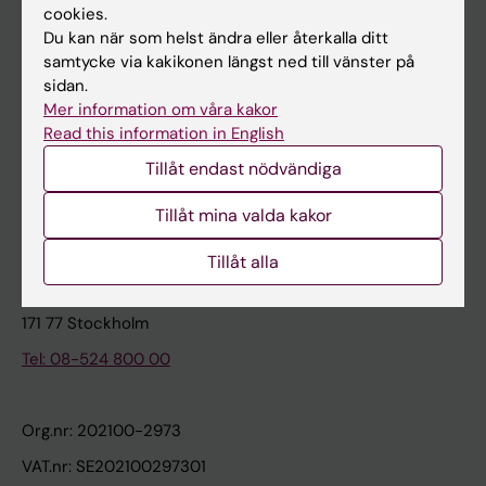
cookies.
Du kan när som helst ändra eller återkalla ditt
Kontakta och besök KI
samtycke via kakikonen längst ned till vänster på
sidan.
Universitetsbiblioteket
Mer information om våra kakor
Stöd forskning och utbildning
Read this information in English
Jobba på KI
Tillåt endast nödvändiga
Karolinska Institutet Innovation
Tillåt mina valda kakor
Kontakta presstjänsten
Tillåt alla
Karolinska Institutet
171 77 Stockholm
Tel: 08-524 800 00
Org.nr: 202100-2973
VAT.nr: SE202100297301