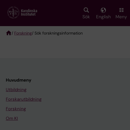
Skip
to
main
Sök
English
Meny
content
/
Forskning
/ Sök forskningsinformation
Breadcrumb
Huvudmeny
Utbildning
Forskarutbildning
Forskning
Om KI