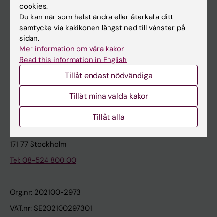
cookies.
Du kan när som helst ändra eller återkalla ditt
Kontakta och besök KI
samtycke via kakikonen längst ned till vänster på
sidan.
Universitetsbiblioteket
Mer information om våra kakor
Stöd forskning och utbildning
Read this information in English
Jobba på KI
Tillåt endast nödvändiga
Karolinska Institutet Innovation
Tillåt mina valda kakor
Kontakta presstjänsten
Tillåt alla
Karolinska Institutet
171 77 Stockholm
Tel: 08-524 800 00
Org.nr: 202100-2973
VAT.nr: SE202100297301