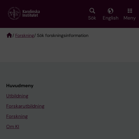
Skip
to
main
Sök
English
Meny
content
/
Forskning
/ Sök forskningsinformation
Breadcrumb
Huvudmeny
Utbildning
Forskarutbildning
Forskning
Om KI