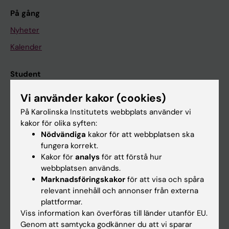
På gång
Nyheter
Kalender
Student
Ladok
Vi använder kakor (cookies)
Canvas
På Karolinska Institutets webbplats använder vi
kakor för olika syften:
Schema
Nödvändiga
kakor för att webbplatsen ska
Studentmejlen
fungera korrekt.
Kakor för
analys
för att förstå hur
Kurs- och programwebbar
webbplatsen används.
Student på KI
Marknadsföringskakor
för att visa och spåra
relevant innehåll och annonser från externa
plattformar.
Medarbetare
Viss information kan överföras till länder utanför EU.
Genom att samtycka godkänner du att vi sparar
Medarbetarportalen