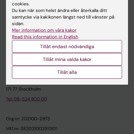
cookies.
Du kan när som helst ändra eller återkalla ditt
Kontakta och besök KI
samtycke via kakikonen längst ned till vänster på
sidan.
Universitetsbiblioteket
Mer information om våra kakor
Stöd forskning och utbildning
Read this information in English
Jobba på KI
Tillåt endast nödvändiga
Karolinska Institutet Innovation
Tillåt mina valda kakor
Kontakta presstjänsten
Tillåt alla
Karolinska Institutet
171 77 Stockholm
Tel: 08-524 800 00
Org.nr: 202100-2973
VAT.nr: SE202100297301