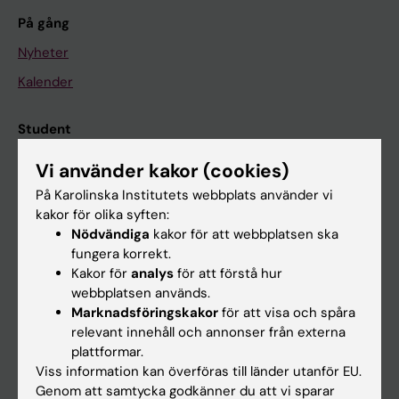
På gång
Nyheter
Kalender
Student
Ladok
Vi använder kakor (cookies)
Canvas
På Karolinska Institutets webbplats använder vi
kakor för olika syften:
Schema
Nödvändiga
kakor för att webbplatsen ska
Studentmejlen
fungera korrekt.
Kakor för
analys
för att förstå hur
Kurs- och programwebbar
webbplatsen används.
Student på KI
Marknadsföringskakor
för att visa och spåra
relevant innehåll och annonser från externa
plattformar.
Medarbetare
Viss information kan överföras till länder utanför EU.
Genom att samtycka godkänner du att vi sparar
Medarbetarportalen