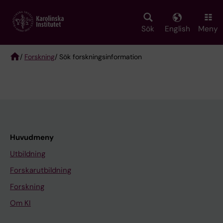
Skip
to
main
Sök
English
Meny
content
/
Forskning
/ Sök forskningsinformation
Breadcrumb
Huvudmeny
Utbildning
Forskarutbildning
Forskning
Om KI