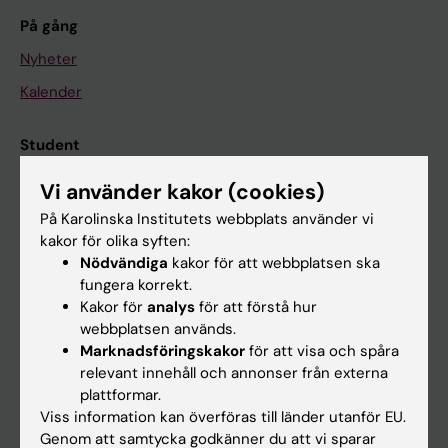
På gång
Nyheter
Kalender
Student
Ladok
Vi använder kakor (cookies)
Canvas
På Karolinska Institutets webbplats använder vi
kakor för olika syften:
Schema
Nödvändiga
kakor för att webbplatsen ska
Studentmejlen
fungera korrekt.
Kakor för
analys
för att förstå hur
Kurs- och programwebbar
webbplatsen används.
Student på KI
Marknadsföringskakor
för att visa och spåra
relevant innehåll och annonser från externa
plattformar.
Medarbetare
Viss information kan överföras till länder utanför EU.
Genom att samtycka godkänner du att vi sparar
Medarbetarportalen