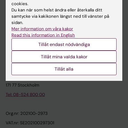
cookies.
Du kan när som helst ändra eller återkalla ditt
Kontakta och besök KI
samtycke via kakikonen längst ned till vänster på
sidan.
Universitetsbiblioteket
Mer information om våra kakor
Stöd forskning och utbildning
Read this information in English
Jobba på KI
Tillåt endast nödvändiga
Karolinska Institutet Innovation
Tillåt mina valda kakor
Kontakta presstjänsten
Tillåt alla
Karolinska Institutet
171 77 Stockholm
Tel: 08-524 800 00
Org.nr: 202100-2973
VAT.nr: SE202100297301