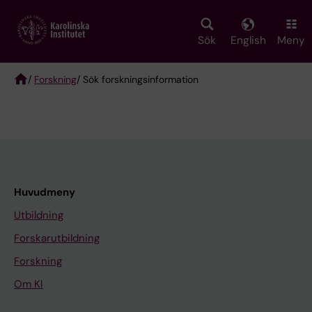
Skip
to
main
Sök
English
Meny
content
/
Forskning
/ Sök forskningsinformation
Breadcrumb
Huvudmeny
Utbildning
Forskarutbildning
Forskning
Om KI