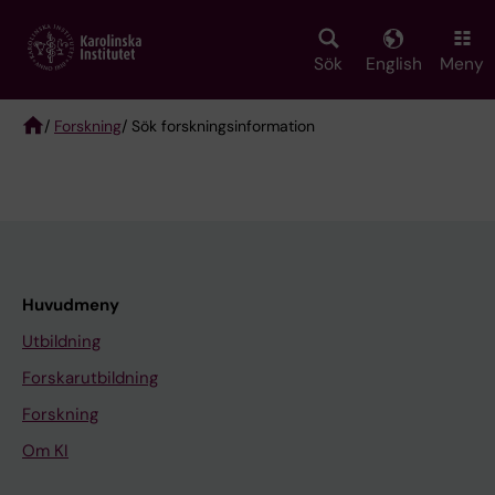
Skip
to
main
Sök
English
Meny
content
/
Forskning
/ Sök forskningsinformation
Breadcrumb
Huvudmeny
Utbildning
Forskarutbildning
Forskning
Om KI