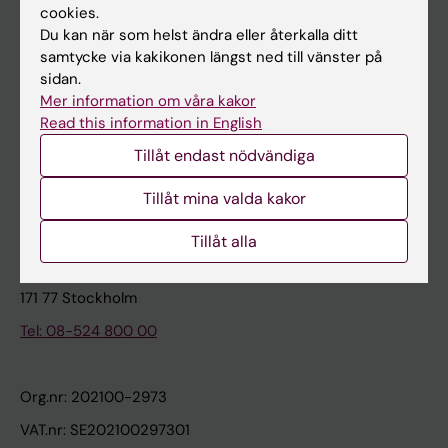
cookies.
Du kan när som helst ändra eller återkalla ditt
Kontakta och besök KI
samtycke via kakikonen längst ned till vänster på
sidan.
Universitetsbiblioteket
Mer information om våra kakor
Stöd forskning och utbildning
Read this information in English
Jobba på KI
Tillåt endast nödvändiga
Karolinska Institutet Innovation
Tillåt mina valda kakor
Kontakta presstjänsten
Tillåt alla
Karolinska Institutet
171 77 Stockholm
Tel: 08-524 800 00
Org.nr: 202100-2973
VAT.nr: SE202100297301