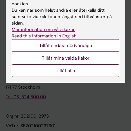
cookies.
Du kan när som helst ändra eller återkalla ditt
Kontakta och besök KI
samtycke via kakikonen längst ned till vänster på
sidan.
Universitetsbiblioteket
Mer information om våra kakor
Stöd forskning och utbildning
Read this information in English
Jobba på KI
Tillåt endast nödvändiga
Karolinska Institutet Innovation
Tillåt mina valda kakor
Kontakta presstjänsten
Tillåt alla
Karolinska Institutet
171 77 Stockholm
Tel: 08-524 800 00
Org.nr: 202100-2973
VAT.nr: SE202100297301