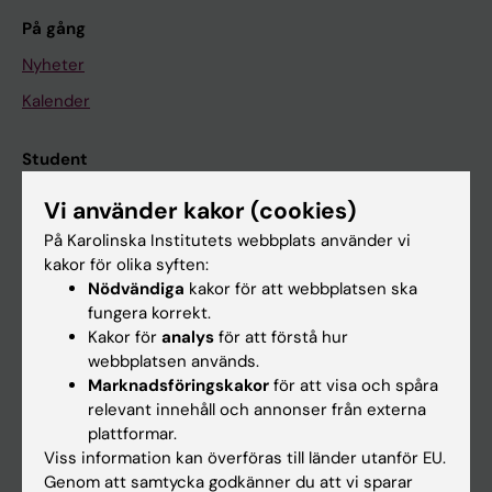
På gång
Nyheter
Kalender
Student
Ladok
Vi använder kakor (cookies)
Canvas
På Karolinska Institutets webbplats använder vi
kakor för olika syften:
Schema
Nödvändiga
kakor för att webbplatsen ska
Studentmejlen
fungera korrekt.
Kakor för
analys
för att förstå hur
Kurs- och programwebbar
webbplatsen används.
Student på KI
Marknadsföringskakor
för att visa och spåra
relevant innehåll och annonser från externa
plattformar.
Medarbetare
Viss information kan överföras till länder utanför EU.
Genom att samtycka godkänner du att vi sparar
Medarbetarportalen