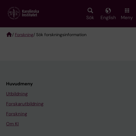
Skip
to
main
Sök
English
Meny
content
/
Forskning
/ Sök forskningsinformation
Breadcrumb
Huvudmeny
Utbildning
Forskarutbildning
Forskning
Om KI