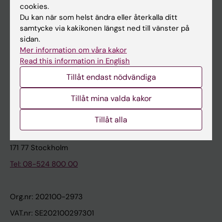
cookies.
Du kan när som helst ändra eller återkalla ditt
Kontakta och besök KI
samtycke via kakikonen längst ned till vänster på
sidan.
Universitetsbiblioteket
Mer information om våra kakor
Stöd forskning och utbildning
Read this information in English
Jobba på KI
Tillåt endast nödvändiga
Karolinska Institutet Innovation
Tillåt mina valda kakor
Kontakta presstjänsten
Tillåt alla
Karolinska Institutet
171 77 Stockholm
Tel: 08-524 800 00
Org.nr: 202100-2973
VAT.nr: SE202100297301