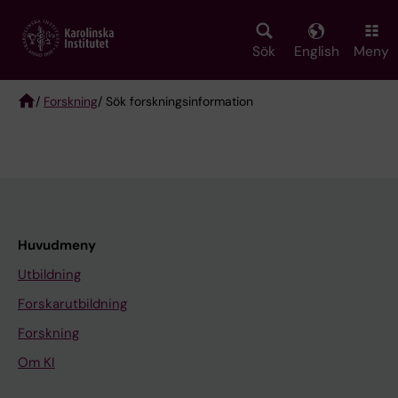
Skip
to
main
Sök
English
Meny
content
/
Forskning
/ Sök forskningsinformation
Breadcrumb
Huvudmeny
Utbildning
Forskarutbildning
Forskning
Om KI