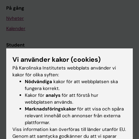
På gång
Nyheter
Kalender
Student
Ladok
Vi använder kakor (cookies)
Canvas
På Karolinska Institutets webbplats använder vi
kakor för olika syften:
Schema
Nödvändiga
kakor för att webbplatsen ska
Studentmejlen
fungera korrekt.
Kakor för
analys
för att förstå hur
Kurs- och programwebbar
webbplatsen används.
Student på KI
Marknadsföringskakor
för att visa och spåra
relevant innehåll och annonser från externa
plattformar.
Medarbetare
Viss information kan överföras till länder utanför EU.
Genom att samtycka godkänner du att vi sparar
Medarbetarportalen