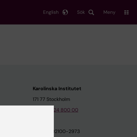
English
Sök
Meny
Karolinska Institutet
171 77 Stockholm
Tel: 08-524 800 00
on
Org.nr: 202100-2973