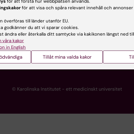
lys
för att förstå hur webbplatsen används.
programwebbar
Kontakta presstjänsten
ingskakor
för att visa och spåra relevant innehåll och annonser
KI
 överföras till länder utanför EU.
 godkänner du att vi sparar cookies.
t ändra eller återkalla ditt samtycke via kakikonen längst ned til
re
 våra kakor
portalen
on in English
nödvändiga
Tillåt mina valda kakor
Ti
© Karolinska Institutet - ett medicinskt universitet