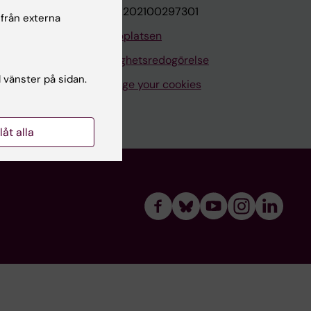
VAT.nr: SE202100297301
 från externa
Om webbplatsen
Tillgänglighetsredogörelse
l vänster på sidan.
Manage your cookies
llåt alla