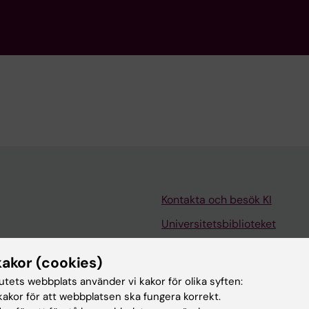
Kontakta och besök KI
Universitetsbiblioteket
Stöd forskning och utbildning
kakor (cookies)
Jobba på KI
tutets webbplats använder vi kakor för olika syften:
len
Karolinska Institutet Innovati
akor för att webbplatsen ska fungera korrekt.