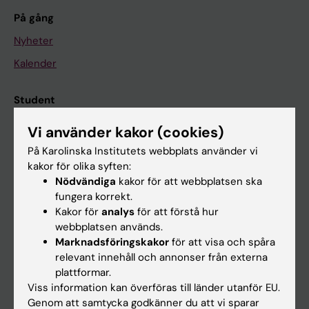
På gång
Nyheter
Kalender
Student
Ladok
Vi använder kakor (cookies)
Canvas
På Karolinska Institutets webbplats använder vi
kakor för olika syften:
Schema
Nödvändiga
kakor för att webbplatsen ska
Studentmejlen
fungera korrekt.
Kakor för
analys
för att förstå hur
Kurs- och programwebbar
webbplatsen används.
Student på KI
Marknadsföringskakor
för att visa och spåra
relevant innehåll och annonser från externa
plattformar.
Medarbetare
Viss information kan överföras till länder utanför EU.
Genom att samtycka godkänner du att vi sparar
Medarbetarportalen