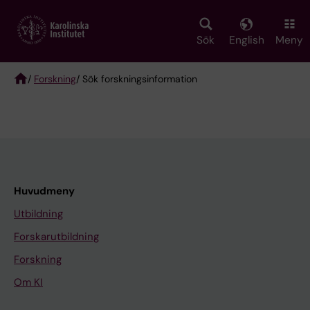
Skip
to
main
Sök
English
Meny
content
/
Forskning
/ Sök forskningsinformation
Breadcrumb
Huvudmeny
Utbildning
Forskarutbildning
Forskning
Om KI