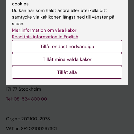
cookies.
Du kan när som helst ändra eller återkalla ditt
Kontakta och besök KI
samtycke via kakikonen längst ned till vänster på
sidan.
Universitetsbiblioteket
Mer information om våra kakor
Stöd forskning och utbildning
Read this information in English
Jobba på KI
Tillåt endast nödvändiga
Karolinska Institutet Innovation
Tillåt mina valda kakor
Kontakta presstjänsten
Tillåt alla
Karolinska Institutet
171 77 Stockholm
Tel: 08-524 800 00
Org.nr: 202100-2973
VAT.nr: SE202100297301