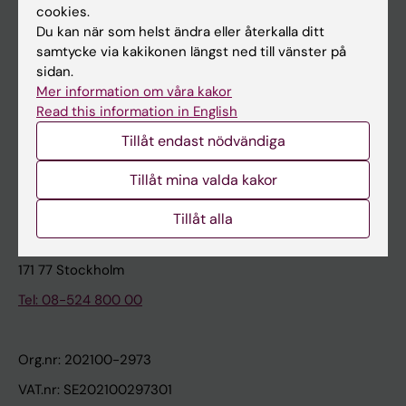
cookies.
Du kan när som helst ändra eller återkalla ditt
Kontakta och besök KI
samtycke via kakikonen längst ned till vänster på
sidan.
Universitetsbiblioteket
Mer information om våra kakor
Stöd forskning och utbildning
Read this information in English
Jobba på KI
Tillåt endast nödvändiga
Karolinska Institutet Innovation
Tillåt mina valda kakor
Kontakta presstjänsten
Tillåt alla
Karolinska Institutet
171 77 Stockholm
Tel: 08-524 800 00
Org.nr: 202100-2973
VAT.nr: SE202100297301