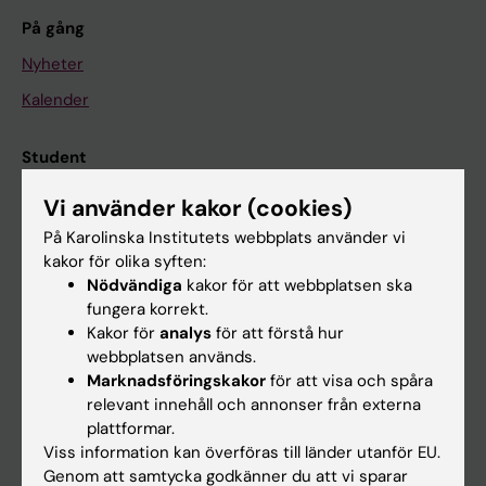
På gång
Nyheter
Kalender
Student
Ladok
Vi använder kakor (cookies)
Canvas
På Karolinska Institutets webbplats använder vi
kakor för olika syften:
Schema
Nödvändiga
kakor för att webbplatsen ska
Studentmejlen
fungera korrekt.
Kakor för
analys
för att förstå hur
Kurs- och programwebbar
webbplatsen används.
Student på KI
Marknadsföringskakor
för att visa och spåra
relevant innehåll och annonser från externa
plattformar.
Medarbetare
Viss information kan överföras till länder utanför EU.
Genom att samtycka godkänner du att vi sparar
Medarbetarportalen