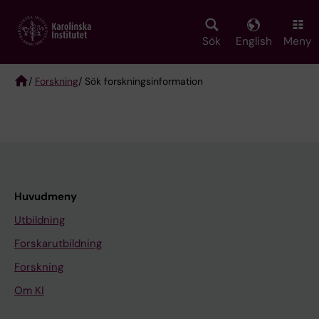
Skip
to
main
Sök
English
Meny
content
/
Forskning
/ Sök forskningsinformation
Breadcrumb
Huvudmeny
Utbildning
Forskarutbildning
Forskning
Om KI