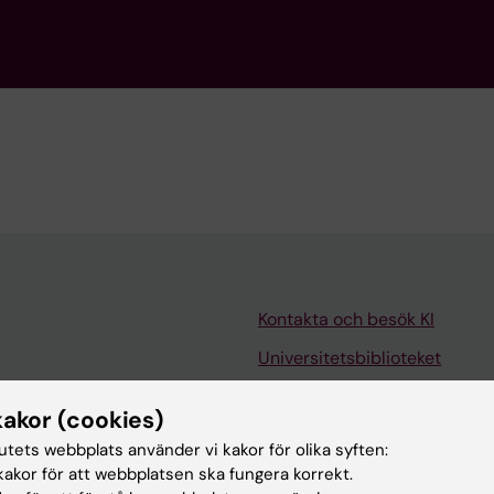
Kontakta och besök KI
Universitetsbiblioteket
Stöd forskning och utbildning
kakor (cookies)
Jobba på KI
tutets webbplats använder vi kakor för olika syften:
len
Karolinska Institutet Innovati
akor för att webbplatsen ska fungera korrekt.