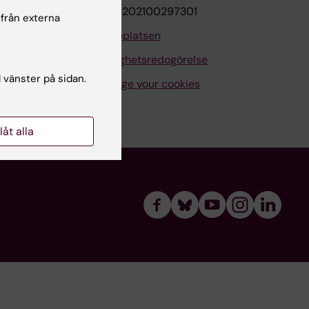
VAT.nr: SE202100297301
 från externa
Om webbplatsen
Tillgänglighetsredogörelse
l vänster på sidan.
Manage your cookies
llåt alla