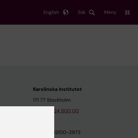
English
Sök
Meny
Karolinska Institutet
171 77 Stockholm
Tel: 08-524 800 00
on
Org.nr: 202100-2973