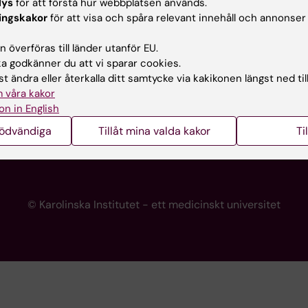
lys
för att förstå hur webbplatsen används.
programwebbar
Kontakta presstjänsten
ingskakor
för att visa och spåra relevant innehåll och annonser
KI
 överföras till länder utanför EU.
 godkänner du att vi sparar cookies.
t ändra eller återkalla ditt samtycke via kakikonen längst ned til
re
 våra kakor
portalen
on in English
nödvändiga
Tillåt mina valda kakor
Ti
© Karolinska Institutet - ett medicinskt universitet