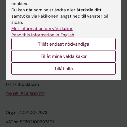
cookies.
Du kan när som helst ändra eller återkalla ditt
Kontakta och besök KI
samtycke via kakikonen längst ned till vänster på
sidan.
Universitetsbiblioteket
Mer information om våra kakor
Stöd forskning och utbildning
Read this information in English
Jobba på KI
Tillåt endast nödvändiga
Karolinska Institutet Innovation
Tillåt mina valda kakor
Kontakta presstjänsten
Tillåt alla
Karolinska Institutet
171 77 Stockholm
Tel: 08-524 800 00
Org.nr: 202100-2973
VAT.nr: SE202100297301