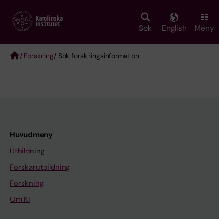
Skip
to
main
Sök
English
Meny
content
/
Forskning
/ Sök forskningsinformation
Breadcrumb
Huvudmeny
Utbildning
Forskarutbildning
Forskning
Om KI