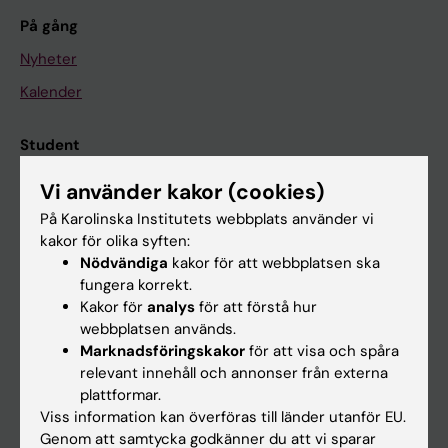
På gång
Nyheter
Kalender
Student
Ladok
Vi använder kakor (cookies)
Canvas
På Karolinska Institutets webbplats använder vi
kakor för olika syften:
Schema
Nödvändiga
kakor för att webbplatsen ska
Studentmejlen
fungera korrekt.
Kakor för
analys
för att förstå hur
Kurs- och programwebbar
webbplatsen används.
Student på KI
Marknadsföringskakor
för att visa och spåra
relevant innehåll och annonser från externa
plattformar.
Medarbetare
Viss information kan överföras till länder utanför EU.
Genom att samtycka godkänner du att vi sparar
Medarbetarportalen