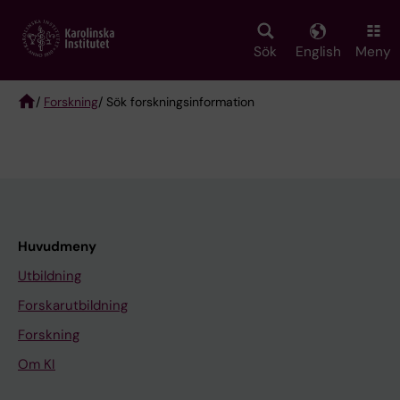
Skip
to
main
Sök
English
Meny
content
/
Forskning
/ Sök forskningsinformation
Breadcrumb
Huvudmeny
Utbildning
Forskarutbildning
Forskning
Om KI