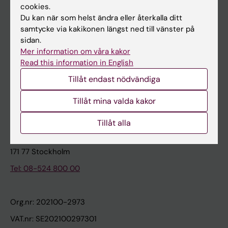
cookies.
Du kan när som helst ändra eller återkalla ditt
Kontakta och besök KI
samtycke via kakikonen längst ned till vänster på
sidan.
Universitetsbiblioteket
Mer information om våra kakor
Stöd forskning och utbildning
Read this information in English
Jobba på KI
Tillåt endast nödvändiga
Karolinska Institutet Innovation
Tillåt mina valda kakor
Kontakta presstjänsten
Tillåt alla
Karolinska Institutet
171 77 Stockholm
Tel: 08-524 800 00
Org.nr: 202100-2973
VAT.nr: SE202100297301