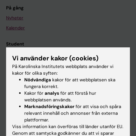
På gång
Nyheter
Kalender
Student
Ladok
Vi använder kakor (cookies)
Canvas
På Karolinska Institutets webbplats använder vi
kakor för olika syften:
Schema
Nödvändiga
kakor för att webbplatsen ska
Studentmejlen
fungera korrekt.
Kakor för
analys
för att förstå hur
Kurs- och programwebbar
webbplatsen används.
Student på KI
Marknadsföringskakor
för att visa och spåra
relevant innehåll och annonser från externa
plattformar.
Medarbetare
Viss information kan överföras till länder utanför EU.
Genom att samtycka godkänner du att vi sparar
Medarbetarportalen