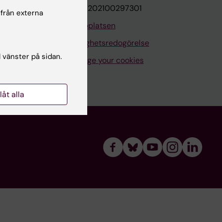
VAT.nr: SE202100297301
 från externa
Om webbplatsen
Tillgänglighetsredogörelse
l vänster på sidan.
Manage your cookies
llåt alla