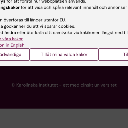
lys
för att förstå hur webbplatsen används.
programwebbar
Kontakta presstjänsten
ingskakor
för att visa och spåra relevant innehåll och annonser
KI
 överföras till länder utanför EU.
 godkänner du att vi sparar cookies.
t ändra eller återkalla ditt samtycke via kakikonen längst ned til
re
 våra kakor
portalen
on in English
nödvändiga
Tillåt mina valda kakor
Ti
© Karolinska Institutet - ett medicinskt universitet