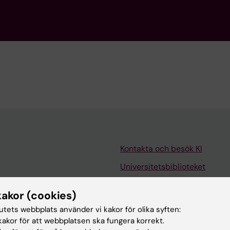
Kontakta och besök KI
Universitetsbiblioteket
Stöd forskning och utbildning
kakor (cookies)
Jobba på KI
tutets webbplats använder vi kakor för olika syften:
len
Karolinska Institutet Innovati
akor för att webbplatsen ska fungera korrekt.