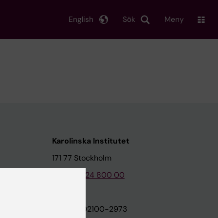
English
Sök
Meny
Karolinska Institutet
171 77 Stockholm
Tel: 08-524 800 00
on
Org.nr: 202100-2973