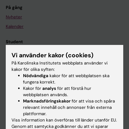
På gång
Nyheter
Kalender
Student
Ladok
Vi använder kakor (cookies)
Canvas
På Karolinska Institutets webbplats använder vi
kakor för olika syften:
Schema
Nödvändiga
kakor för att webbplatsen ska
Studentmejlen
fungera korrekt.
Kakor för
analys
för att förstå hur
Kurs- och programwebbar
webbplatsen används.
Student på KI
Marknadsföringskakor
för att visa och spåra
relevant innehåll och annonser från externa
plattformar.
Medarbetare
Viss information kan överföras till länder utanför EU.
Genom att samtycka godkänner du att vi sparar
Medarbetarportalen