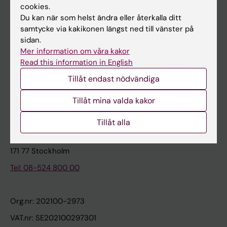
cookies.
Du kan när som helst ändra eller återkalla ditt
Kontakta och besök KI
samtycke via kakikonen längst ned till vänster på
sidan.
Universitetsbiblioteket
Mer information om våra kakor
Stöd forskning och utbildning
Read this information in English
Jobba på KI
Tillåt endast nödvändiga
Karolinska Institutet Innovation
Tillåt mina valda kakor
Kontakta presstjänsten
Tillåt alla
Karolinska Institutet
171 77 Stockholm
Tel: 08-524 800 00
Org.nr: 202100-2973
VAT.nr: SE202100297301