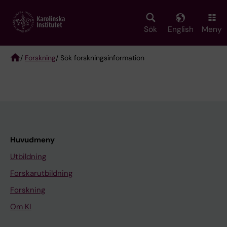
Skip
to
main
Sök
English
Meny
content
/
Forskning
/ Sök forskningsinformation
Breadcrumb
Huvudmeny
Utbildning
Forskarutbildning
Forskning
Om KI