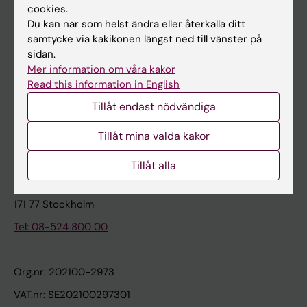
cookies.
Du kan när som helst ändra eller återkalla ditt
Kontakta och besök KI
samtycke via kakikonen längst ned till vänster på
sidan.
Universitetsbiblioteket
Mer information om våra kakor
Stöd forskning och utbildning
Read this information in English
Jobba på KI
Tillåt endast nödvändiga
Karolinska Institutet Innovation
Tillåt mina valda kakor
Kontakta presstjänsten
Tillåt alla
Karolinska Institutet
171 77 Stockholm
Tel: 08-524 800 00
Org.nr: 202100-2973
VAT.nr: SE202100297301