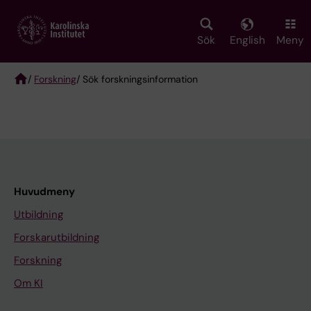
Skip
to
main
Sök
English
Meny
content
/
Forskning
/ Sök forskningsinformation
Breadcrumb
Huvudmeny
Utbildning
Forskarutbildning
Forskning
Om KI