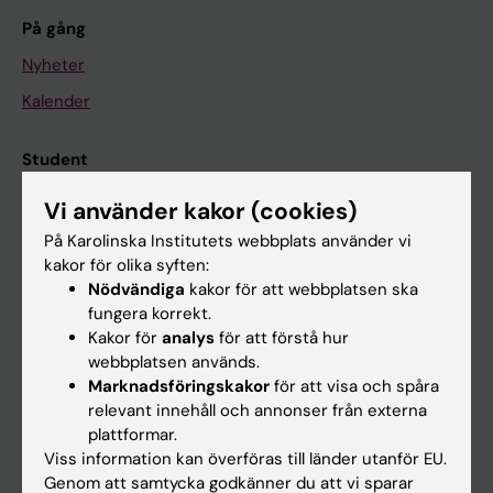
På gång
Nyheter
Kalender
Student
Ladok
Vi använder kakor (cookies)
Canvas
På Karolinska Institutets webbplats använder vi
kakor för olika syften:
Schema
Nödvändiga
kakor för att webbplatsen ska
Studentmejlen
fungera korrekt.
Kakor för
analys
för att förstå hur
Kurs- och programwebbar
webbplatsen används.
Student på KI
Marknadsföringskakor
för att visa och spåra
relevant innehåll och annonser från externa
plattformar.
Medarbetare
Viss information kan överföras till länder utanför EU.
Genom att samtycka godkänner du att vi sparar
Medarbetarportalen