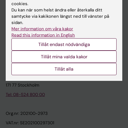
cookies.
Du kan när som helst ändra eller återkalla ditt
Kontakta och besök KI
samtycke via kakikonen längst ned till vänster på
sidan.
Universitetsbiblioteket
Mer information om våra kakor
Stöd forskning och utbildning
Read this information in English
Jobba på KI
Tillåt endast nödvändiga
Karolinska Institutet Innovation
Tillåt mina valda kakor
Kontakta presstjänsten
Tillåt alla
Karolinska Institutet
171 77 Stockholm
Tel: 08-524 800 00
Org.nr: 202100-2973
VAT.nr: SE202100297301