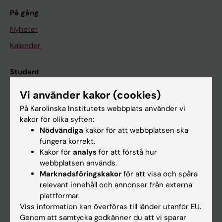
På gång
Nyheter
Kalender
Student
Ladok
Vi använder kakor (cookies)
Canvas
På Karolinska Institutets webbplats använder vi
kakor för olika syften:
Schema
Nödvändiga
kakor för att webbplatsen ska
Studentmejlen
fungera korrekt.
Kakor för
analys
för att förstå hur
Kurs- och programwebbar
webbplatsen används.
Student på KI
Marknadsföringskakor
för att visa och spåra
relevant innehåll och annonser från externa
plattformar.
Medarbetare
Viss information kan överföras till länder utanför EU.
Genom att samtycka godkänner du att vi sparar
Medarbetarportalen