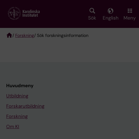
Skip
to
main
Sök
English
Meny
content
/
Forskning
/ Sök forskningsinformation
Breadcrumb
Huvudmeny
Utbildning
Forskarutbildning
Forskning
Om KI